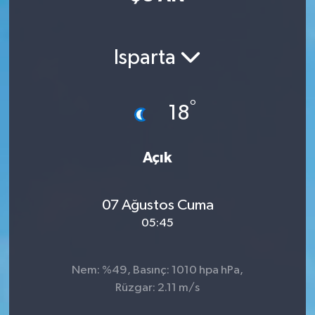
Manisaspor
Isparta
Sağlık
Siyaset
°
18
Spor
Açık
Yaşam
07 Ağustos Cuma
Gizlilik Sözleşmesi
05:45
İletişim
Nem: %49, Basınç: 1010 hpa hPa,
Rüzgar: 2.11 m/s