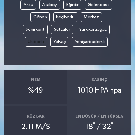
Aksu
Atabey
Eğirdir
Gelendost
Gönen
Keçiborlu
Merkez
Senirkent
Sütçüler
Şarkikaraağaç
Uluborlu
Yalvaç
Yenişarbademli
NEM
BASINÇ
%49
1010 HPA
hpa
RÜZGAR
EN DÜŞÜK / EN YÜKSEK
°
°
2.11 M/S
18
/ 32