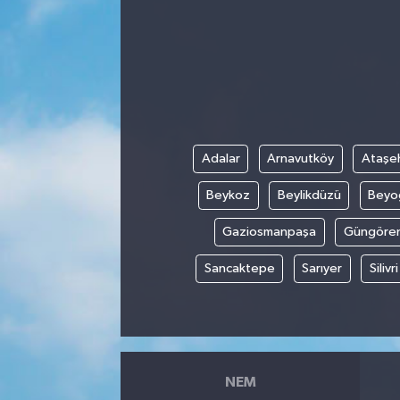
Manisaspor
Sağlık
Siyaset
Adalar
Arnavutköy
Ataşeh
Spor
Beykoz
Beylikdüzü
Beyo
Yaşam
Gaziosmanpaşa
Güngöre
Gizlilik Sözleşmesi
Sancaktepe
Sarıyer
Silivri
İletişim
NEM