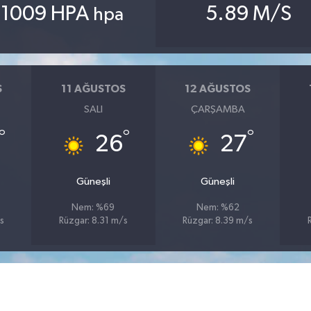
1009 HPA
5.89 M/S
hpa
S
11 AĞUSTOS
12 AĞUSTOS
SALI
ÇARŞAMBA
°
°
°
26
27
Güneşli
Güneşli
Nem: %69
Nem: %62
s
Rüzgar: 8.31 m/s
Rüzgar: 8.39 m/s