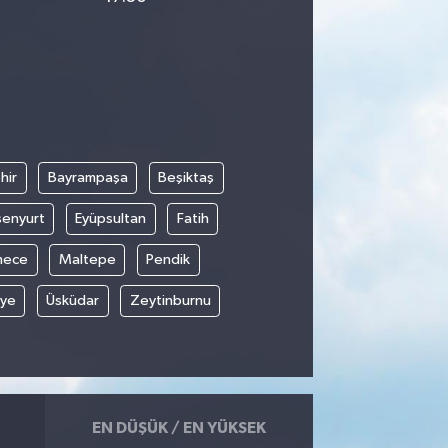
hir
Bayrampaşa
Beşiktaş
senyurt
Eyüpsultan
Fatih
mece
Maltepe
Pendik
iye
Üsküdar
Zeytinburnu
EN DÜŞÜK / EN YÜKSEK