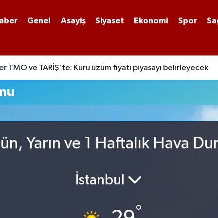
aber
Genel
Asayiş
Siyaset
Ekonomi
Spor
Sa
r TMO ve TARİŞ'te: Kuru üzüm fiyatı piyasayı belirleyecek
umu
ün, Yarın ve 1 Haftalık Hava D
İstanbul
°