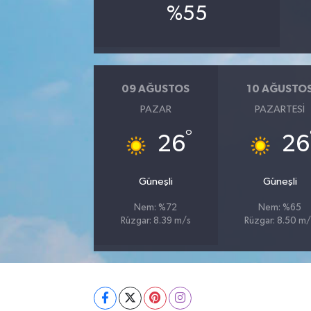
%55
09 AĞUSTOS
10 AĞUSTO
PAZAR
PAZARTESI
°
26
26
Güneşli
Güneşli
Nem: %72
Nem: %65
Rüzgar: 8.39 m/s
Rüzgar: 8.50 m/