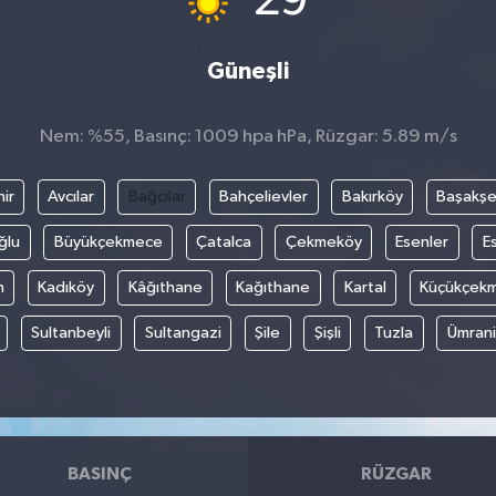
29
Güneşli
Nem: %55, Basınç: 1009 hpa hPa, Rüzgar: 5.89 m/s
ir
Avcılar
Bağcılar
Bahçelievler
Bakırköy
Başakşe
ğlu
Büyükçekmece
Çatalca
Çekmeköy
Esenler
E
n
Kadıköy
Kâğıthane
Kağıthane
Kartal
Küçükçek
Sultanbeyli
Sultangazi
Şile
Şişli
Tuzla
Ümran
BASINÇ
RÜZGAR