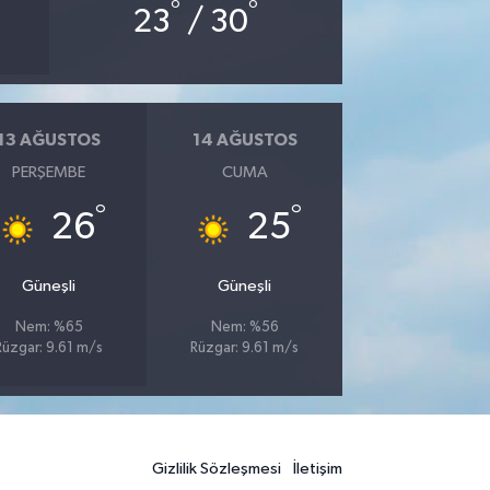
°
°
23
/ 30
13 AĞUSTOS
14 AĞUSTOS
PERŞEMBE
CUMA
°
°
26
25
Güneşli
Güneşli
Nem: %65
Nem: %56
Rüzgar: 9.61 m/s
Rüzgar: 9.61 m/s
Gizlilik Sözleşmesi
İletişim