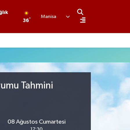
ğlık
Manisa
°
36
urumu Tahmini
08 Ağustos Cumartesi
17:30