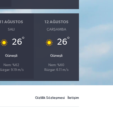
11 AĞUSTOS
12 AĞUSTOS
SALI
ÇARŞAMBA
°
°
26
26
Güneşli
Güneşli
Nem: %62
Nem: %60
Rüzgar: 9.19 m/s
Rüzgar: 6.11 m/s
Gizlilik Sözleşmesi
İletişim