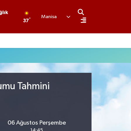
ğlık
Manisa
°
37
rumu Tahmini
06 Ağustos Perşembe
14:45