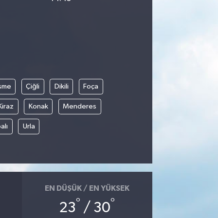
şme
Çiğli
Dikili
Foça
Kiraz
Konak
Menderes
alı
Urla
EN DÜŞÜK / EN YÜKSEK
°
°
23
/ 30