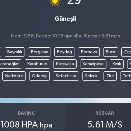
29
Güneşli
Nem: %56, Basınç: 1008 hpa hPa, Rüzgar: 5.61 m/s
Bayraklı
Bergama
Beydağ
Bornova
Buca
Çe
arabağlar
Karaburun
Karşıyaka
Kemalpaşa
Kınık
Narlıdere
Ödemiş
Seferihisar
Selçuk
Tire
Torb
BASINÇ
RÜZGAR
1008 HPA
5.61 M/S
hpa