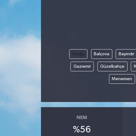
Manisaspor
Sağlık
Siyaset
Aliağa
Balçova
Bayındır
Spor
Gaziemir
Güzelbahçe
K
Yaşam
Menemen
Gizlilik Sözleşmesi
İletişim
NEM
%56