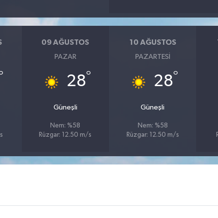
S
09 AĞUSTOS
10 AĞUSTOS
PAZAR
PAZARTESI
°
°
°
28
28
Güneşli
Güneşli
Nem: %58
Nem: %58
s
Rüzgar: 12.50 m/s
Rüzgar: 12.50 m/s