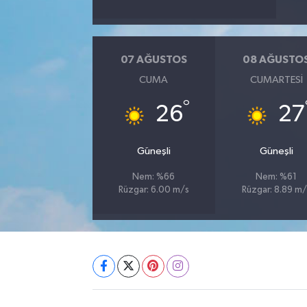
07 AĞUSTOS
08 AĞUSTO
CUMA
CUMARTESI
°
26
27
Güneşli
Güneşli
Nem: %66
Nem: %61
Rüzgar: 6.00 m/s
Rüzgar: 8.89 m/