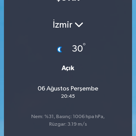
Manisaspor
İzmir
Sağlık
Siyaset
°
30
Spor
Açık
Yaşam
06 Ağustos Perşembe
Gizlilik Sözleşmesi
20:45
İletişim
Nem: %31, Basınç: 1006 hpa hPa,
Rüzgar: 3.19 m/s