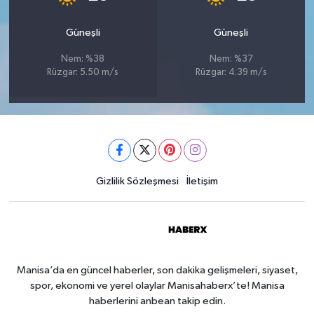
Güneşli
Güneşli
Nem: %38
Nem: %37
Rüzgar: 5.50 m/s
Rüzgar: 4.39 m/s
Gizlilik Sözleşmesi
İletişim
Manisa’da en güncel haberler, son dakika gelişmeleri, siyaset,
spor, ekonomi ve yerel olaylar Manisahaberx’te! Manisa
haberlerini anbean takip edin.