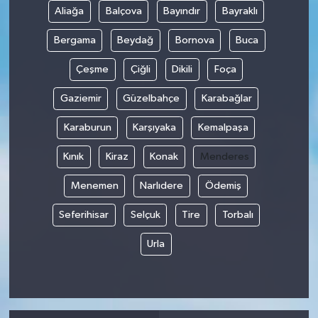
Aliağa
Balçova
Bayındır
Bayraklı
Bergama
Beydağ
Bornova
Buca
Çeşme
Çiğli
Dikili
Foça
Gaziemir
Güzelbahçe
Karabağlar
Karaburun
Karşıyaka
Kemalpaşa
Kınık
Kiraz
Konak
Menderes
Menemen
Narlıdere
Ödemiş
Seferihisar
Selçuk
Tire
Torbalı
Urla