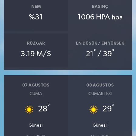
NEM
BASINÇ
%31
1006 HPA
hpa
RÜZGAR
EN DÜŞÜK / EN YÜKSEK
°
°
3.19 M/S
21
/ 39
07 AĞUSTOS
08 AĞUSTOS
CUMA
CUMARTESI
°
°
28
29
Güneşli
Güneşli