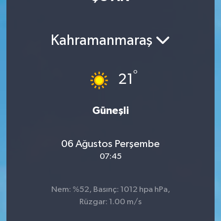
Manisaspor
Kahramanmaraş
Sağlık
Siyaset
°
21
Spor
Güneşli
Yaşam
06 Ağustos Perşembe
Gizlilik Sözleşmesi
07:45
İletişim
Nem: %52, Basınç: 1012 hpa hPa,
Rüzgar: 1.00 m/s