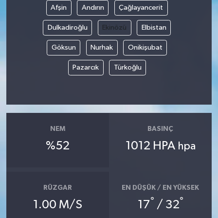
Afşin
Andırın
Çağlayancerit
Dulkadiroğlu
Ekinözü
Elbistan
Göksun
Nurhak
Onikişubat
Pazarcık
Türkoğlu
NEM
BASINÇ
%52
1012 HPA
hpa
RÜZGAR
EN DÜŞÜK / EN YÜKSEK
°
°
1.00 M/S
17
/ 32