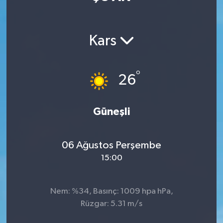
Manisaspor
Kars
Sağlık
Siyaset
°
26
Spor
Güneşli
Yaşam
06 Ağustos Perşembe
Gizlilik Sözleşmesi
15:00
İletişim
Nem: %34, Basınç: 1009 hpa hPa,
Rüzgar: 5.31 m/s