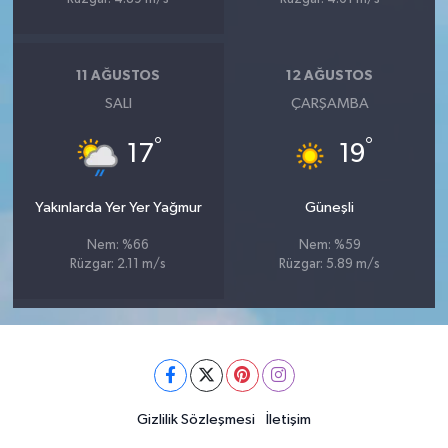
11 AĞUSTOS
12 AĞUSTOS
SALI
ÇARŞAMBA
°
°
17
19
Yakınlarda Yer Yer Yağmur
Güneşli
Nem: %66
Nem: %59
Rüzgar: 2.11 m/s
Rüzgar: 5.89 m/s
Gizlilik Sözleşmesi
İletişim