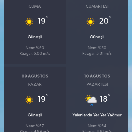
CUMA
CUMARTESI
°
°
19
20
Güneşli
Güneşli
Nem: %50
Nem: %50
Rüzgar: 6.00 m/s
Rüzgar: 5.31 m/s
09 AĞUSTOS
10 AĞUSTOS
PAZAR
PAZARTESI
°
°
19
18
Güneşli
Yakınlarda Yer Yer Yağmur
Nem: %57
Nem: %64
Rüzgar: 4.89 m/s
Rüzgar: 4.61 m/s