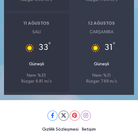
11 AĞUSTOS
12 AĞUSTOS
SALI
ÇARŞAMBA
°
°
33
31
Güneşli
Güneşli
Nem: %35
Nem: %31
Rüzgar: 6.81 m/s
Rüzgar: 7.69 m/s
Gizlilik Sözleşmesi
İletişim