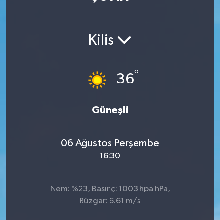
Manisaspor
Kilis
Sağlık
Siyaset
°
36
Spor
Güneşli
Yaşam
06 Ağustos Perşembe
Gizlilik Sözleşmesi
16:30
İletişim
Nem: %23, Basınç: 1003 hpa hPa,
Rüzgar: 6.61 m/s