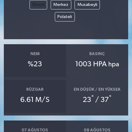
Elbeyli
Merkez
Musabeyli
Polateli
NEM
BASINÇ
%23
1003 HPA
hpa
RÜZGAR
EN DÜŞÜK / EN YÜKSEK
°
°
6.61 M/S
23
/ 37
07 AĞUSTOS
08 AĞUSTOS