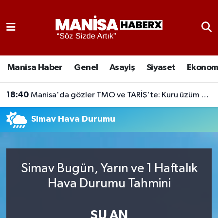
Asayiş
Manisa Nöbetçi Eczaneler
Eğitim
Manisa Hava Durumu
Manisa Haber
Genel
Asayiş
Siyaset
Ekonom
Ekonomi
Manisa Namaz Vakitleri
18:40
Manisa'da gözler TMO ve TARİŞ'te: Kuru üzüm fiyatı piyasayı belirleyecek
Genel
Manisa Trafik Yoğunluk Haritası
Simav Hava Durumu
Güncel
Süper Lig Puan Durumu ve Fikstür
Gündem
Tüm Manşetler
Simav Bugün, Yarın ve 1 Haftalık
Hava Durumu Tahmini
Kültür-Sanat
Son Dakika Haberleri
Manisa Haber
Haber Arşivi
ŞU AN