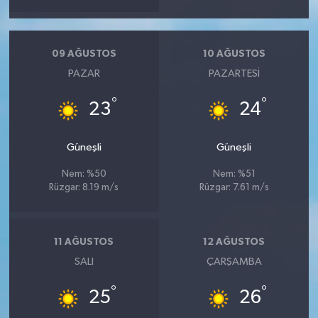
09 AĞUSTOS
10 AĞUSTOS
PAZAR
PAZARTESI
°
°
23
24
Güneşli
Güneşli
Nem: %50
Nem: %51
Rüzgar: 8.19 m/s
Rüzgar: 7.61 m/s
11 AĞUSTOS
12 AĞUSTOS
SALI
ÇARŞAMBA
°
°
25
26