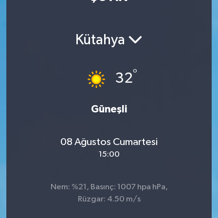
Manisaspor
Kütahya
Sağlık
Siyaset
°
32
Spor
Güneşli
Yaşam
08 Ağustos Cumartesi
Gizlilik Sözleşmesi
15:00
İletişim
Nem: %21, Basınç: 1007 hpa hPa,
Rüzgar: 4.50 m/s