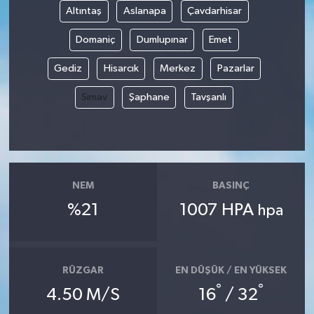
Altıntaş
Aslanapa
Çavdarhisar
Domaniç
Dumlupınar
Emet
Gediz
Hisarcık
Merkez
Pazarlar
Simav
Şaphane
Tavşanlı
NEM
BASINÇ
%21
1007 HPA
hpa
RÜZGAR
EN DÜŞÜK / EN YÜKSEK
°
°
4.50 M/S
16
/ 32