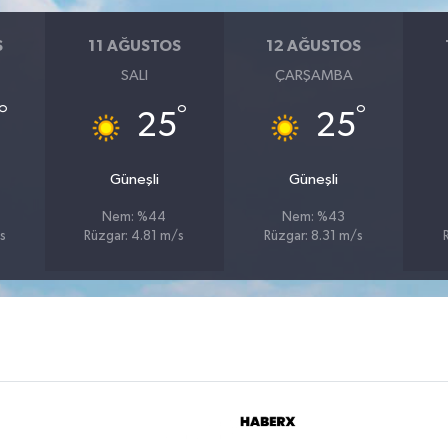
S
11 AĞUSTOS
12 AĞUSTOS
SALI
ÇARŞAMBA
°
°
°
25
25
Güneşli
Güneşli
Nem: %44
Nem: %43
s
Rüzgar: 4.81 m/s
Rüzgar: 8.31 m/s