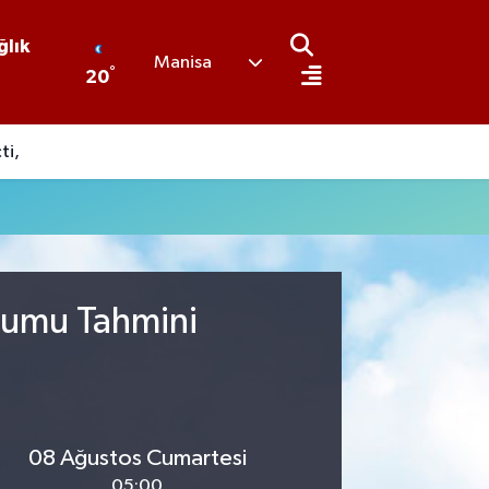
ğlık
Manisa
°
20
ti,
urumu Tahmini
08 Ağustos Cumartesi
05:00