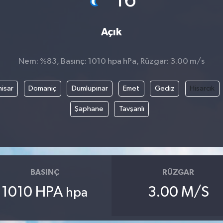
16
Açık
Nem: %83, Basınç: 1010 hpa hPa, Rüzgar: 3.00 m/s
isar
Domaniç
Dumlupınar
Emet
Gediz
Hisarcık
Şaphane
Tavşanlı
BASINÇ
RÜZGAR
1010 HPA
3.00 M/S
hpa