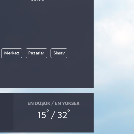
Merkez
Pazarlar
Simav
EN DÜŞÜK / EN YÜKSEK
°
°
15
/ 32