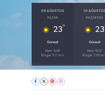
09 AĞUSTOS
10 AĞUSTO
PAZAR
PAZARTESI
°
23
23
Güneşli
Güneşli
Nem: %48
Nem: %52
Rüzgar: 9.11 m/s
Rüzgar: 7.00 m/