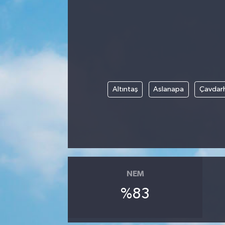
Manisaspor
Sağlık
Siyaset
Altıntaş
Aslanapa
Çavdarh
Spor
Yaşam
Gizlilik Sözleşmesi
İletişim
NEM
%83