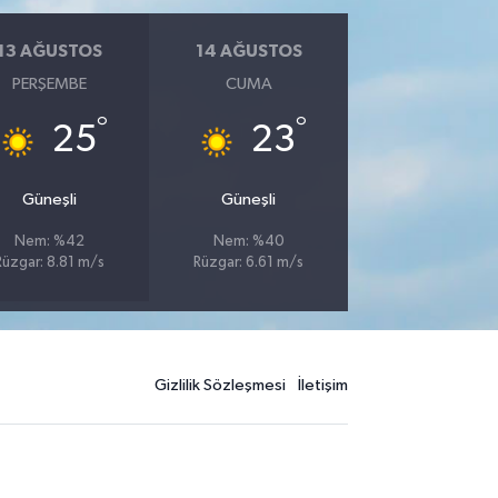
13 AĞUSTOS
14 AĞUSTOS
PERŞEMBE
CUMA
°
°
25
23
Güneşli
Güneşli
Nem: %42
Nem: %40
Rüzgar: 8.81 m/s
Rüzgar: 6.61 m/s
Gizlilik Sözleşmesi
İletişim