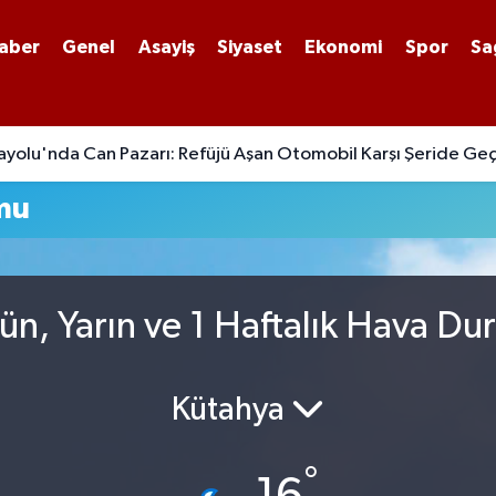
aber
Genel
Asayiş
Siyaset
Ekonomi
Spor
Sa
yolu'nda Can Pazarı: Refüjü Aşan Otomobil Karşı Şeride Geç
mu
ün, Yarın ve 1 Haftalık Hava D
Kütahya
°