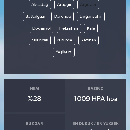
Akçadağ
Arapgir
Arguvan
Battalgazi
Darende
Doğanşehir
Doğanyol
Hekimhan
Kale
Kuluncak
Pütürge
Yazıhan
Yeşilyurt
NEM
BASINÇ
%28
1009 HPA
hpa
RÜZGAR
EN DÜŞÜK / EN YÜKSEK