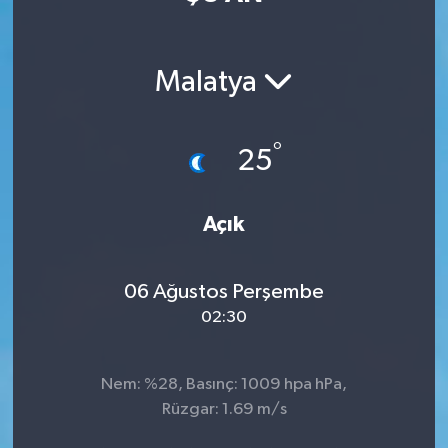
Manisaspor
Malatya
Sağlık
Siyaset
°
25
Spor
Açık
Yaşam
06 Ağustos Perşembe
Gizlilik Sözleşmesi
02:30
İletişim
Nem: %28, Basınç: 1009 hpa hPa,
Rüzgar: 1.69 m/s