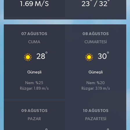
°
°
1.69 M/S
23
/ 32
07 AĞUSTOS
08 AĞUSTOS
CUMA
CUMARTESI
°
°
28
30
Güneşli
Güneşli
Nem: %25
Nem: %20
Rüzgar: 1.89 m/s
Rüzgar: 3.19 m/s
09 AĞUSTOS
10 AĞUSTOS
PAZAR
PAZARTESI