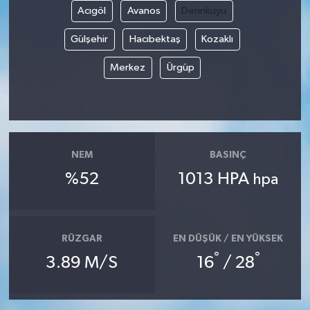
Acıgöl
Avanos
Derinkuyu
Gülşehir
Hacıbektaş
Kozaklı
Merkez
Ürgüp
NEM
BASINÇ
%52
1013 HPA
hpa
RÜZGAR
EN DÜŞÜK / EN YÜKSEK
°
°
3.89 M/S
16
/ 28