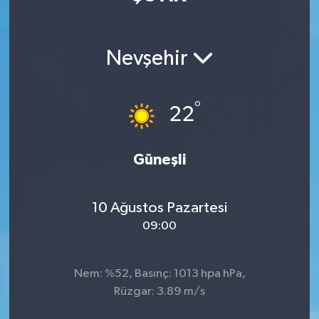
Manisaspor
Nevşehir
Sağlık
Siyaset
°
22
Spor
Güneşli
Yaşam
10 Ağustos Pazartesi
Gizlilik Sözleşmesi
09:00
İletişim
Nem: %52, Basınç: 1013 hpa hPa,
Rüzgar: 3.89 m/s