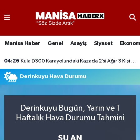
Asayiş
Manisa Nöbetçi Eczaneler
Eğitim
Manisa Hava Durumu
Manisa Haber
Genel
Asayiş
Siyaset
Ekonom
Ekonomi
Manisa Namaz Vakitleri
04:26
Kula D300 Karayolundaki Kazada 2’si Ağır 3 Kişi Yaralandı
Genel
Manisa Trafik Yoğunluk Haritası
Derinkuyu Hava Durumu
Güncel
Süper Lig Puan Durumu ve Fikstür
Gündem
Tüm Manşetler
Derinkuyu Bugün, Yarın ve 1
Haftalık Hava Durumu Tahmini
Kültür-Sanat
Son Dakika Haberleri
Manisa Haber
Haber Arşivi
ŞU AN