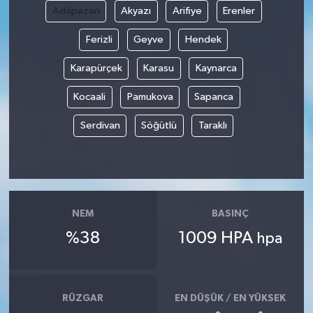
Adapazarı
Akyazı
Arifiye
Erenler
Ferizli
Geyve
Hendek
Karapürçek
Karasu
Kaynarca
Kocaali
Pamukova
Sapanca
Serdivan
Söğütlü
Taraklı
NEM
BASINÇ
%38
1009 HPA
hpa
RÜZGAR
EN DÜŞÜK / EN YÜKSEK