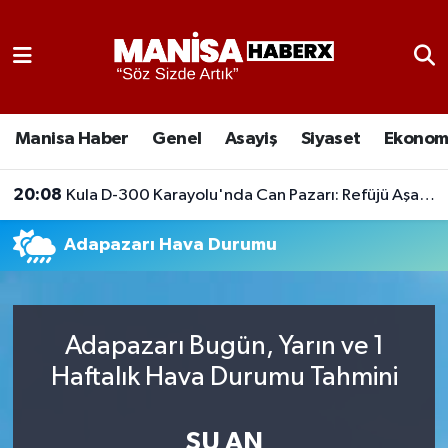
Asayiş
Manisa Nöbetçi Eczaneler
Eğitim
Manisa Hava Durumu
Manisa Haber
Genel
Asayiş
Siyaset
Ekonom
Ekonomi
Manisa Namaz Vakitleri
20:08
Kula D-300 Karayolu'nda Can Pazarı: Refüjü Aşan Otomobil Karşı Şeride Geçti,
Genel
Manisa Trafik Yoğunluk Haritası
Adapazarı Hava Durumu
Güncel
Süper Lig Puan Durumu ve Fikstür
Gündem
Tüm Manşetler
Adapazarı Bugün, Yarın ve 1
Haftalık Hava Durumu Tahmini
Kültür-Sanat
Son Dakika Haberleri
Manisa Haber
Haber Arşivi
ŞU AN