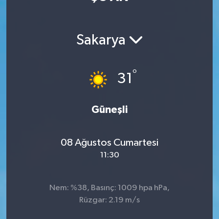
Manisaspor
Sakarya
Sağlık
Siyaset
°
31
Spor
Güneşli
Yaşam
08 Ağustos Cumartesi
Gizlilik Sözleşmesi
11:30
İletişim
Nem: %38, Basınç: 1009 hpa hPa,
Rüzgar: 2.19 m/s