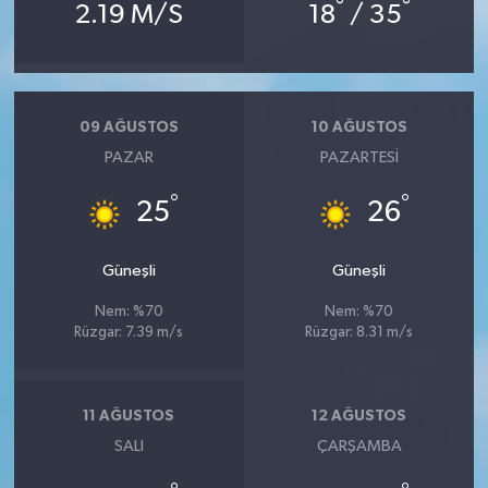
°
°
2.19 M/S
18
/ 35
09 AĞUSTOS
10 AĞUSTOS
PAZAR
PAZARTESI
°
°
25
26
Güneşli
Güneşli
Nem: %70
Nem: %70
Rüzgar: 7.39 m/s
Rüzgar: 8.31 m/s
11 AĞUSTOS
12 AĞUSTOS
SALI
ÇARŞAMBA