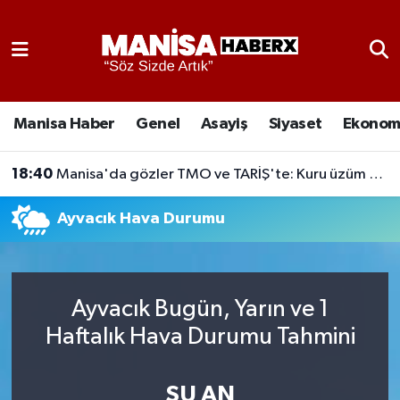
Asayiş
Manisa Nöbetçi Eczaneler
Eğitim
Manisa Hava Durumu
Manisa Haber
Genel
Asayiş
Siyaset
Ekonom
Ekonomi
Manisa Namaz Vakitleri
18:40
Manisa'da gözler TMO ve TARİŞ'te: Kuru üzüm fiyatı piyasayı belirleyecek
Genel
Manisa Trafik Yoğunluk Haritası
Ayvacık Hava Durumu
Güncel
Süper Lig Puan Durumu ve Fikstür
Gündem
Tüm Manşetler
Ayvacık Bugün, Yarın ve 1
Haftalık Hava Durumu Tahmini
Kültür-Sanat
Son Dakika Haberleri
Manisa Haber
Haber Arşivi
ŞU AN