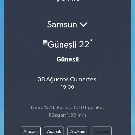
Manisaspor
Samsun
Sağlık
°
Siyaset
22
Spor
Güneşli
Yaşam
08 Ağustos Cumartesi
19:00
Gizlilik Sözleşmesi
İletişim
Nem: %78, Basınç: 1010 hpa hPa,
Rüzgar: 1.39 m/s
Alaçam
Asarcık
Atakum
Ayvacık