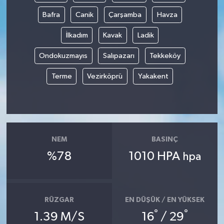
Bafra
Canik
Çarşamba
Havza
İlkadım
Kavak
Ladik
Ondokuzmayıs
Salıpazarı
Tekkeköy
Terme
Vezirköprü
Yakakent
NEM
BASINÇ
%78
1010 HPA
hpa
RÜZGAR
EN DÜŞÜK / EN YÜKSEK
°
°
1.39 M/S
16
/ 29