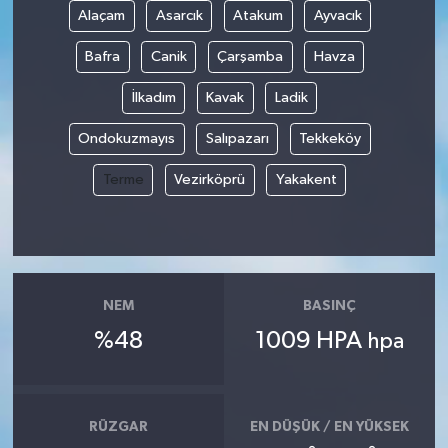
Alaçam
Asarcık
Atakum
Ayvacık
Bafra
Canik
Çarşamba
Havza
İlkadım
Kavak
Ladik
Ondokuzmayıs
Salıpazarı
Tekkeköy
Terme
Vezirköprü
Yakakent
NEM
BASINÇ
%48
1009 HPA
hpa
RÜZGAR
EN DÜŞÜK / EN YÜKSEK