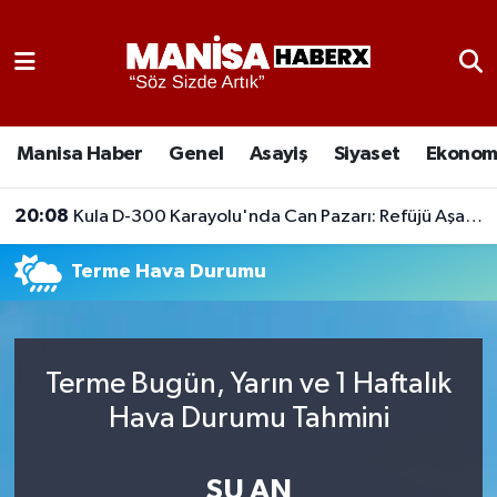
Asayiş
Manisa Nöbetçi Eczaneler
Eğitim
Manisa Hava Durumu
Manisa Haber
Genel
Asayiş
Siyaset
Ekonom
Ekonomi
Manisa Namaz Vakitleri
20:08
Kula D-300 Karayolu'nda Can Pazarı: Refüjü Aşan Otomobil Karşı Şeride Geçti,
Genel
Manisa Trafik Yoğunluk Haritası
Terme Hava Durumu
Güncel
Süper Lig Puan Durumu ve Fikstür
Gündem
Tüm Manşetler
Terme Bugün, Yarın ve 1 Haftalık
Hava Durumu Tahmini
Kültür-Sanat
Son Dakika Haberleri
Manisa Haber
Haber Arşivi
ŞU AN