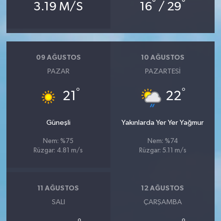
°
°
3.19 M/S
16
/ 29
09 AĞUSTOS
10 AĞUSTOS
PAZAR
PAZARTESI
°
°
21
22
Güneşli
Yakınlarda Yer Yer Yağmur
Nem: %75
Nem: %74
Rüzgar: 4.81 m/s
Rüzgar: 5.11 m/s
11 AĞUSTOS
12 AĞUSTOS
SALI
ÇARŞAMBA