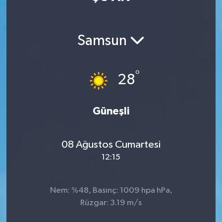
Manisaspor
Samsun
Sağlık
Siyaset
°
28
Spor
Güneşli
Yaşam
08 Ağustos Cumartesi
Gizlilik Sözleşmesi
12:15
İletişim
Nem: %48, Basınç: 1009 hpa hPa,
Rüzgar: 3.19 m/s