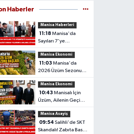
on Haberler
Manisa Haberleri
11:18
Manisa'da
Sayıları 7'ye
Düşmüştü: Kahraman
Manisa Ekonomi
Kore Gazisi Osman
11:03
Manisa'da
Yıldırım'a Anlamlı
2026 Üzüm Sezonu
Ziyaret
Başladı: Hasat
Manisa Ekonomi
Heyecanı Yaşanırken
10:43
Manisalı İçin
Gözler TMO
Üzüm, Ailenin Geçimi
Fiyatında!
Demek!" Erkan Akçay
Manisa Asayiş
Üzüm Üreticisinin
09:54
Salihli'de SKT
Taleplerini Bakanlığa
Skandalı! Zabıta Bastı,
İletti