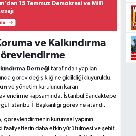
un'dan 15 Temmuz Demokrasi ve Millî
esajı
üle
i Koruma ve Kalkındırma
Görevlendirme
alkındırma Derneği
tarafından yapılan
ında görev değişikliğine gidildiği duyuruldu.
gun
ve yönetim kurulunun kararı
revlendirme kapsamında, İstanbul Sancaktepe
gül İstanbul İl Başkanlığı görevine atandı.
, görevlendirmenin kurumsal yapının
i faaliyetlerin daha etkin yürütülmesi ve şehit