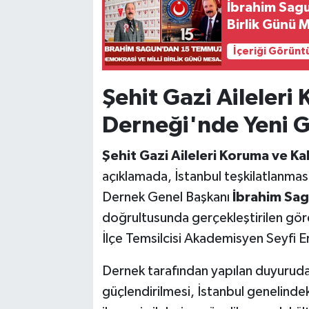
İbrahim Sag
Birlik Günü M
İçeriği Görünt
Şehit Gazi Aileler
Derneği'nde Yeni 
Şehit Gazi Aileleri Koruma ve K
açıklamada, İstanbul teşkilatlanmas
Dernek Genel Başkanı
İbrahim Sa
doğrultusunda gerçekleştirilen gö
İlçe Temsilcisi Akademisyen Seyfi Er
Dernek tarafından yapılan duyuruda
güçlendirilmesi, İstanbul genelindek