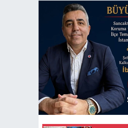
Manisaspor
Sağlık
Siyaset
Spor
Yaşam
Gizlilik Sözleşmesi
İletişim