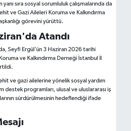
 yanı sıra sosyal sorumluluk çalışmalarında da
 Şehit ve Gazi Aileleri Koruma ve Kalkındırma
şkanlığı görevini yürüttü.
ziran'da Atandı
a, Seyfi Ergül'ün 3 Haziran 2026 tarihi
i Koruma ve Kalkındırma Derneği İstanbul İl
tildi.
it ve gazi ailelerine yönelik sosyal yardım
am destek programları, ulusal ve uluslararası iş
malarının sürdürülmesinin hedeflendiği ifade
esajı