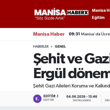
Manisa H
Eğitim
Asayiş
Manisa Nöbetçi Eczaneler
Eğitim
Manisa Hava Durumu
Manisa Haber
09:31
Manisa'da Ücret
Ekonomi
Manisa Namaz Vakitleri
HABERLER
GENEL
Şehit ve Gaz
Genel
Manisa Trafik Yoğunluk Haritası
Ergül dönem
Güncel
Süper Lig Puan Durumu ve Fikstür
Gündem
Tüm Manşetler
Şehit Gazi Aileleri Koruma ve Kalkınd
Kültür-Sanat
Son Dakika Haberleri
EDITÖR .1
04.06.2026 - 15:46
EDITÖR
YAYINLANMA
OK
Manisa Haber
Haber Arşivi