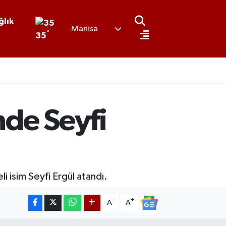
ğlık
Manisa
°
35
nde Seyfi
i isim Seyfi Ergül atandı.
-
+
A
A