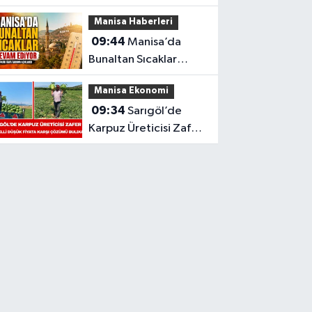
5 İşletmeye Cezai
Manisa Haberleri
İşlem Uygulandı
09:44
Manisa’da
Bunaltan Sıcaklar
Devam Ediyor: 5
Manisa Ekonomi
Günlük Hava Tahmini
09:34
Sarıgöl’de
Açıklandı
Karpuz Üreticisi Zafer
Gençelli Düşük Fiyata
Karşı Çözümü Buldu