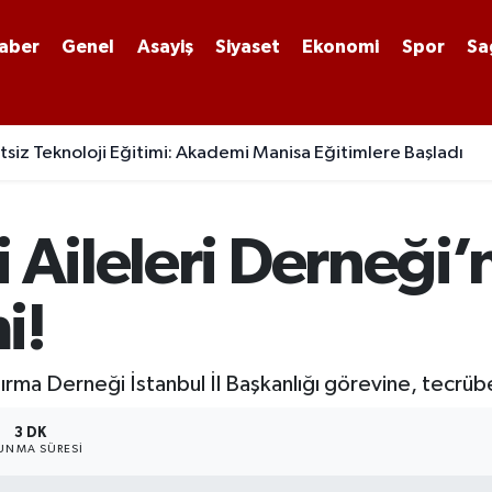
aber
Genel
Asayiş
Siyaset
Ekonomi
Spor
Sa
siz Teknoloji Eğitimi: Akademi Manisa Eğitimlere Başladı
i Aileleri Derneği’
i!
ırma Derneği İstanbul İl Başkanlığı görevine, tecrübel
3 DK
UNMA SÜRESI