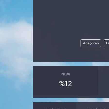
Manisaspor
Sağlık
Siyaset
Ağaçören
Es
Spor
Yaşam
Gizlilik Sözleşmesi
NEM
%12
İletişim