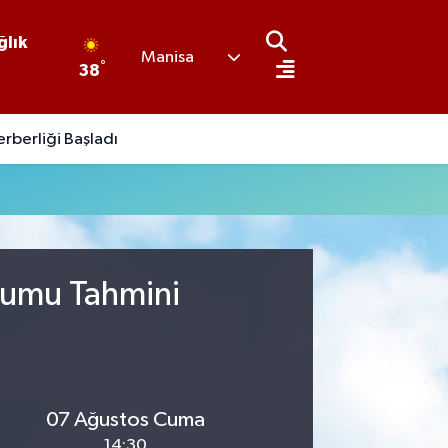
ğlık
Manisa
°
38
erberliği Başladı
urumu Tahmini
07 Ağustos Cuma
14:30