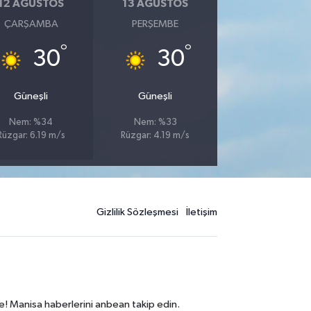
12 AĞUSTOS
13 AĞUSTOS
ÇARŞAMBA
PERŞEMBE
°
°
30
30
Güneşli
Güneşli
Nem: %34
Nem: %33
Rüzgar: 6.19 m/s
Rüzgar: 4.19 m/s
Gizlilik Sözleşmesi
İletişim
e! Manisa haberlerini anbean takip edin.