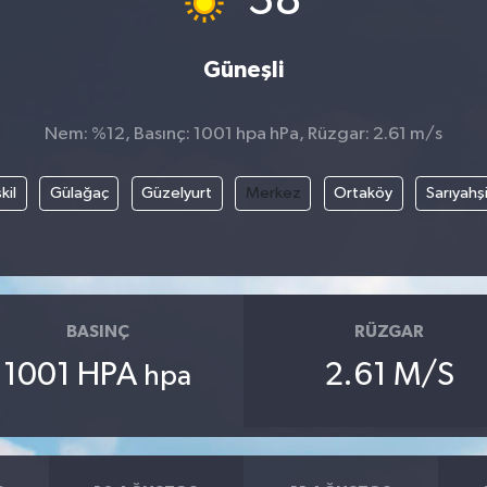
38
Güneşli
Nem: %12, Basınç: 1001 hpa hPa, Rüzgar: 2.61 m/s
kil
Gülağaç
Güzelyurt
Merkez
Ortaköy
Sarıyahş
BASINÇ
RÜZGAR
1001 HPA
2.61 M/S
hpa