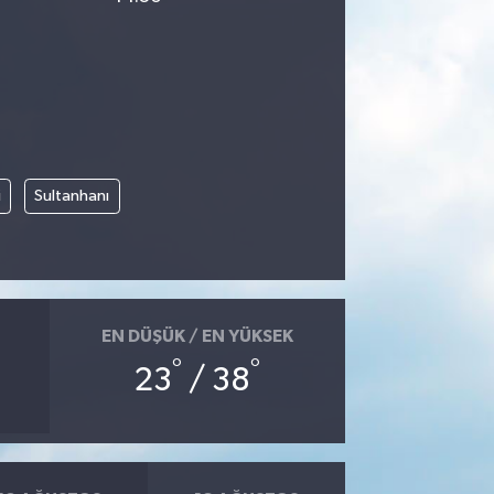
i
Sultanhanı
EN DÜŞÜK / EN YÜKSEK
°
°
23
/ 38