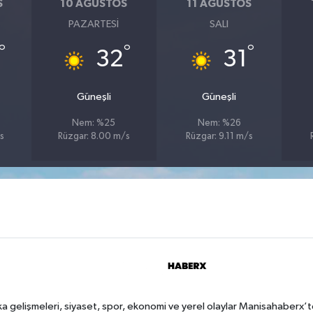
S
10 AĞUSTOS
11 AĞUSTOS
PAZARTESI
SALI
°
°
°
32
31
Güneşli
Güneşli
Nem: %25
Nem: %26
s
Rüzgar: 8.00 m/s
Rüzgar: 9.11 m/s
a gelişmeleri, siyaset, spor, ekonomi ve yerel olaylar Manisahaberx’t