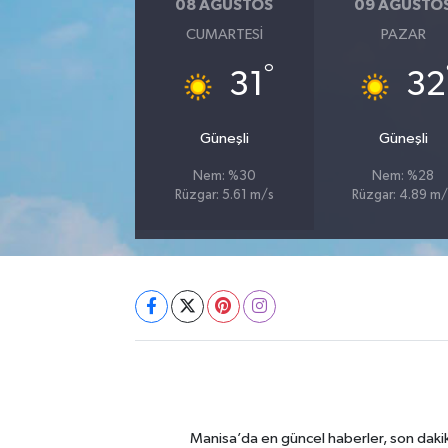
08 AĞUSTOS
09 AĞUSTO
CUMARTESI
PAZAR
°
31
32
Güneşli
Güneşli
Nem: %30
Nem: %28
Rüzgar: 5.61 m/s
Rüzgar: 4.89 m/
Manisa’da en güncel haberler, son dakik