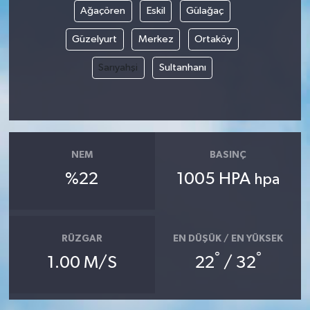
Ağaçören
Eskil
Gülağaç
Güzelyurt
Merkez
Ortaköy
Sarıyahşi
Sultanhanı
NEM
BASINÇ
%22
1005 HPA
hpa
RÜZGAR
EN DÜŞÜK / EN YÜKSEK
°
°
1.00 M/S
22
/ 32