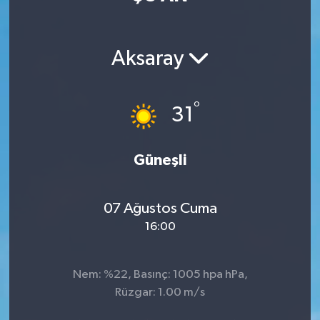
Manisaspor
Aksaray
Sağlık
Siyaset
°
31
Spor
Güneşli
Yaşam
07 Ağustos Cuma
Gizlilik Sözleşmesi
16:00
İletişim
Nem: %22, Basınç: 1005 hpa hPa,
Rüzgar: 1.00 m/s