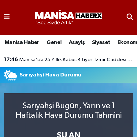
Asayiş
Manisa Nöbetçi Eczaneler
Eğitim
Manisa Hava Durumu
Manisa Haber
Genel
Asayiş
Siyaset
Ekonom
Ekonomi
Manisa Namaz Vakitleri
17:46
Manisa'da 25 Yıllık Kabus Bitiyor: İzmir Caddesi ve 8 Havuzu'nda Altyapı Seferberliği Başladı
Genel
Manisa Trafik Yoğunluk Haritası
Sarıyahşi Hava Durumu
Güncel
Süper Lig Puan Durumu ve Fikstür
Gündem
Tüm Manşetler
Sarıyahşi Bugün, Yarın ve 1
Haftalık Hava Durumu Tahmini
Kültür-Sanat
Son Dakika Haberleri
Manisa Haber
Haber Arşivi
ŞU AN