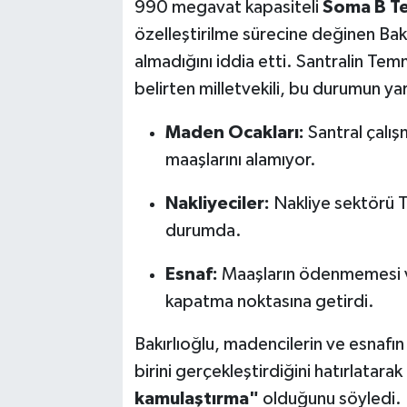
990 megavat kapasiteli
Soma B Te
özelleştirilme sürecine değinen Bakır
almadığını iddia etti. Santralin T
belirten milletvekili, bu durumun yar
Maden Ocakları:
Santral çalış
maaşlarını alamıyor.
Nakliyeciler:
Nakliye sektörü 
durumda.
Esnaf:
Maaşların ödenmemesi v
kapatma noktasına getirdi.
Bakırlıoğlu, madencilerin ve esnafı
birini gerçekleştirdiğini hatırlatarak
kamulaştırma"
olduğunu söyledi.