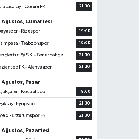
latasaray - Çorum FK
21:30
5 Ağustos, Cumartesi
nyaspor - Rizespor
19:00
sımpaşa - Trabzonspor
19:00
nçlerbirliği S.K. - Fenerbahçe
21:30
ziantep FK - Alanyaspor
21:30
6 Ağustos, Pazar
şakşehir - Kocaelispor
19:00
şiktaş - Eyüpspor
21:30
ed - Erzurumspor FK
21:30
7 Ağustos, Pazartesi