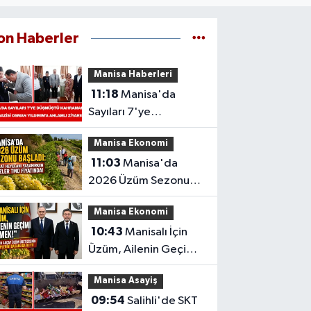
on Haberler
Manisa Haberleri
11:18
Manisa'da
Sayıları 7'ye
Düşmüştü: Kahraman
Manisa Ekonomi
Kore Gazisi Osman
11:03
Manisa'da
Yıldırım'a Anlamlı
2026 Üzüm Sezonu
Ziyaret
Başladı: Hasat
Manisa Ekonomi
Heyecanı Yaşanırken
10:43
Manisalı İçin
Gözler TMO
Üzüm, Ailenin Geçimi
Fiyatında!
Demek!" Erkan Akçay
Manisa Asayiş
Üzüm Üreticisinin
09:54
Salihli'de SKT
Taleplerini Bakanlığa