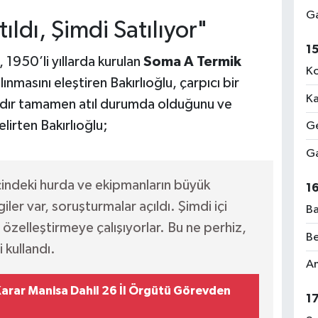
Ga
ıldı, Şimdi Satılıyor"
1
 1950’li yıllarda kurulan
Soma A Termik
Ko
lınmasını eleştiren Bakırlıoğlu, çarpıcı bir
Ka
yıldır tamamen atıl durumda olduğunu ve
lirten Bakırlıoğlu;
Ge
Ga
çindeki hurda ve ekipmanların büyük
1
ler var, soruşturmalar açıldı. Şimdi içi
Ba
 özelleştirmeye çalışıyorlar. Bu ne perhiz,
Be
 kullandı.
Am
arar Manisa Dahil 26 İl Örgütü Görevden
1