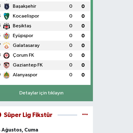
3
Başakşehir
0
0
4
Kocaelispor
0
0
5
Beşiktaş
0
0
6
Eyüpspor
0
0
7
Galatasaray
0
0
8
Çorum FK
0
0
9
Gaziantep FK
0
0
0
Alanyaspor
0
0
Detaylar için tıklayın
Süper Lig Fikstür
4 Ağustos, Cuma