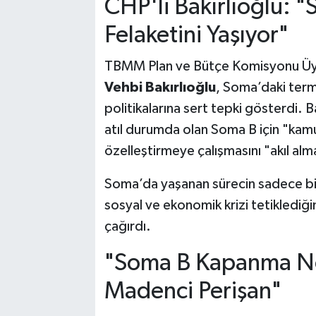
CHP'li Bakırlıoğlu: 
Felaketini Yaşıyor"
TBMM Plan ve Bütçe Komisyonu Üy
Vehbi Bakırlıoğlu
, Soma’daki term
politikalarına sert tepki gösterdi. B
atıl durumda olan Soma B için "kam
özelleştirmeye çalışmasını "akıl alma
Soma’da yaşanan sürecin sadece bir 
sosyal ve ekonomik krizi tetiklediğin
çağırdı.
"Soma B Kapanma No
Madenci Perişan"