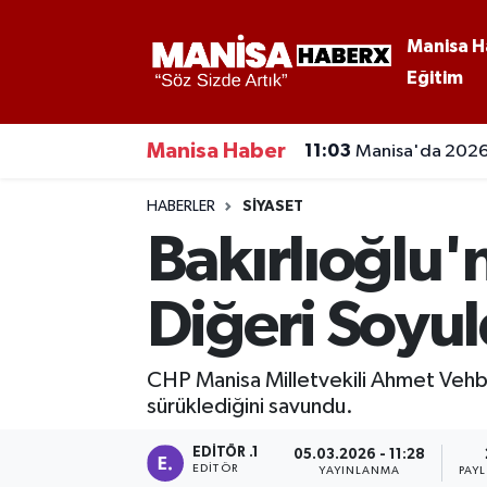
Manisa H
Eğitim
Asayiş
Manisa Nöbetçi Eczaneler
Eğitim
Manisa Hava Durumu
Manisa Haber
11:03
Manisa'da 2026 
Ekonomi
Manisa Namaz Vakitleri
HABERLER
SIYASET
Bakırlıoğlu'
Genel
Manisa Trafik Yoğunluk Haritası
Diğeri Soyu
Güncel
Süper Lig Puan Durumu ve Fikstür
Gündem
Tüm Manşetler
CHP Manisa Milletvekili Ahmet Vehbi 
sürüklediğini savundu.
Kültür-Sanat
Son Dakika Haberleri
EDITÖR .1
05.03.2026 - 11:28
Manisa Haber
Haber Arşivi
EDITÖR
YAYINLANMA
PAY