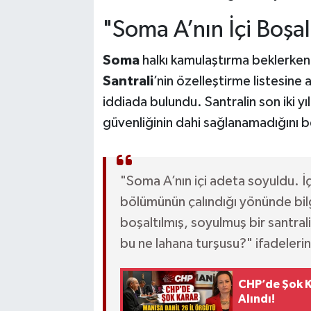
"Soma A’nın İçi Boşalt
Soma
halkı kamulaştırma beklerken,
Santrali
’nin özelleştirme listesine a
iddiada bulundu. Santralin son iki 
güvenliğinin dahi sağlanamadığını be
"Soma A’nın içi adeta soyuldu. İ
bölümünün çalındığı yönünde bilgi
boşaltılmış, soyulmuş bir santrali
bu ne lahana turşusu?" ifadelerini
CHP’de Şok K
Alındı!