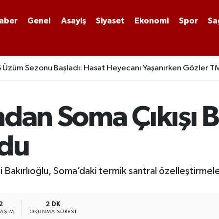
aber
Genel
Asayiş
Siyaset
Ekonomi
Spor
Sa
Üzüm Sezonu Başladı: Hasat Heyecanı Yaşanırken Gözler TM
ndan Soma Çıkışı B
ldu
Bakırlıoğlu, Soma’daki termik santral özelleştirmeler
2
2 DK
LAŞIM
OKUNMA SÜRESI