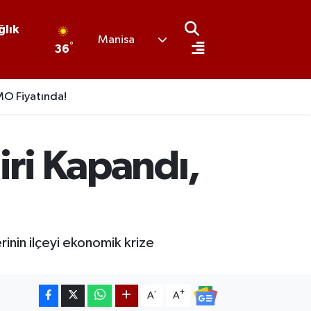
ğlık
Manisa
°
36
O Fiyatında!
iri Kapandı,
inin ilçeyi ekonomik krize
-
+
A
A