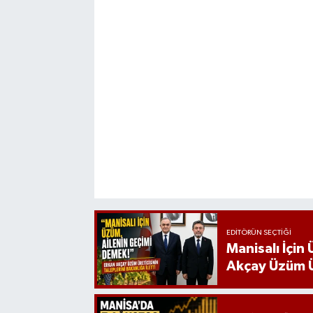
EDITÖRÜN SEÇTIĞI
Manisalı İçin
Akçay Üzüm Ür