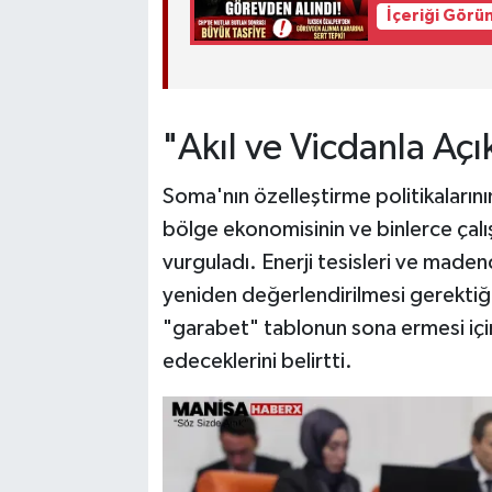
İçeriği Görü
"Akıl ve Vicdanla A
Soma'nın özelleştirme politikalarını
bölge ekonomisinin ve binlerce çal
vurguladı. Enerji tesisleri ve madencil
yeniden değerlendirilmesi gerektiği
"garabet" tablonun sona ermesi içi
edeceklerini belirtti.