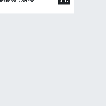
msunspor - Göztepe
21:30