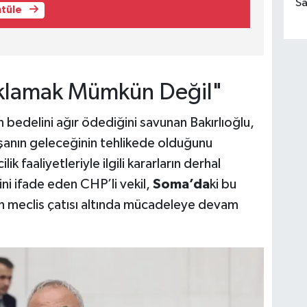
Sa
ntüle
çıklamak Mümkün Değil"
n bedelini ağır ödediğini savunan Bakırlıoğlu,
ışanın geleceğinin tehlikede olduğunu
ik faaliyetleriyle ilgili kararların derhal
ni ifade eden CHP’li vekil,
Soma’da
ki bu
n meclis çatısı altında mücadeleye devam