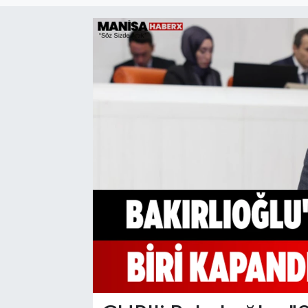
Manisaspor
Sağlık
Siyaset
Spor
Yaşam
Gizlilik Sözleşmesi
İletişim