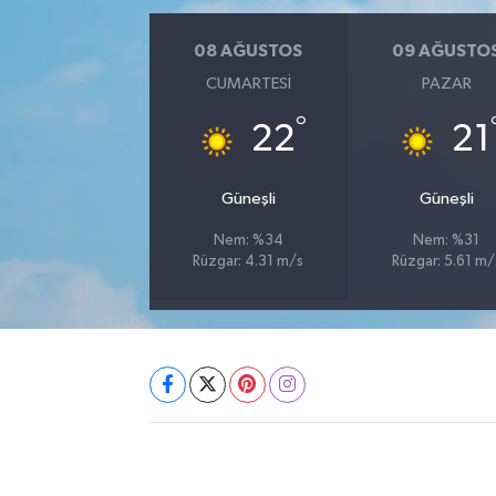
08 AĞUSTOS
09 AĞUSTO
CUMARTESI
PAZAR
°
22
21
Güneşli
Güneşli
Nem: %34
Nem: %31
Rüzgar: 4.31 m/s
Rüzgar: 5.61 m/