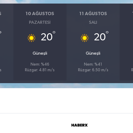
S
10 AĞUSTOS
11 AĞUSTOS
PAZARTESI
SALI
°
°
°
20
20
Güneşli
Güneşli
Nem: %46
Nem: %41
s
Rüzgar: 4.81 m/s
Rüzgar: 6.50 m/s
R