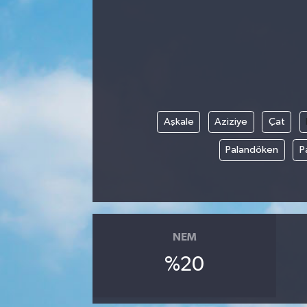
Manisaspor
Sağlık
Siyaset
Aşkale
Aziziye
Çat
Spor
Palandöken
P
Yaşam
Gizlilik Sözleşmesi
İletişim
NEM
%20