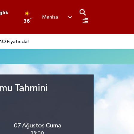
ğlık
Manisa
°
36
O Fiyatında!
umu Tahmini
07 Ağustos Cuma
13:00