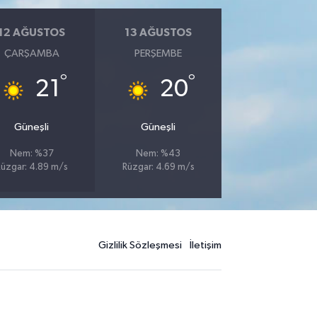
12 AĞUSTOS
13 AĞUSTOS
ÇARŞAMBA
PERŞEMBE
°
°
21
20
Güneşli
Güneşli
Nem: %37
Nem: %43
üzgar: 4.89 m/s
Rüzgar: 4.69 m/s
Gizlilik Sözleşmesi
İletişim