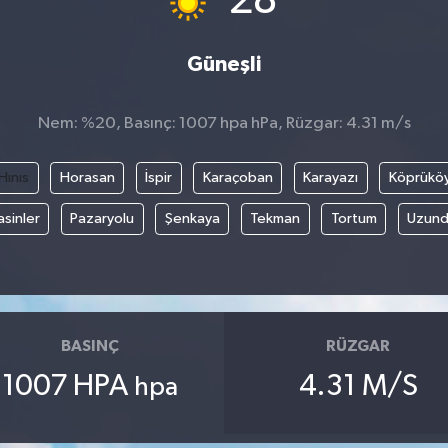
28
Güneşli
Nem: %20, Basınç: 1007 hpa hPa, Rüzgar: 4.31 m/s
Hınıs
Horasan
İspir
Karaçoban
Karayazı
Köprükö
asinler
Pazaryolu
Şenkaya
Tekman
Tortum
Uzund
BASINÇ
RÜZGAR
1007 HPA
4.31 M/S
hpa