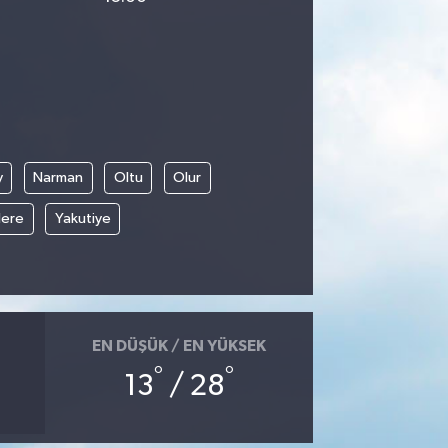
y
Narman
Oltu
Olur
ere
Yakutiye
EN DÜŞÜK / EN YÜKSEK
°
°
13
/ 28