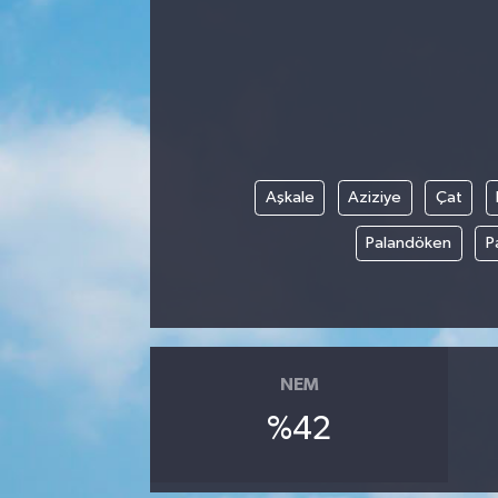
Manisaspor
Sağlık
Siyaset
Aşkale
Aziziye
Çat
Spor
Palandöken
P
Yaşam
Gizlilik Sözleşmesi
İletişim
NEM
%42