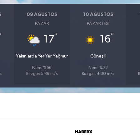
S
09 AĞUSTOS
10 AĞUSTOS
PAZAR
PAZARTESI
°
°
°
17
16
Yakınlarda Yer Yer Yağmur
Güneşli
Nem: %66
Nem: %72
s
Rüzgar: 5.39 m/s
Rüzgar: 4.00 m/s