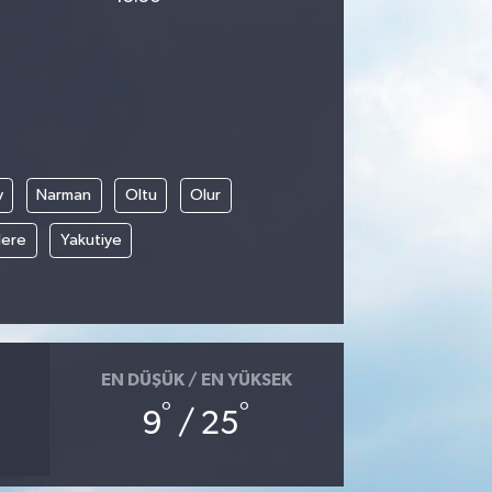
y
Narman
Oltu
Olur
ere
Yakutiye
EN DÜŞÜK / EN YÜKSEK
°
°
9
/ 25