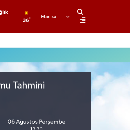
ğlık
Manisa
°
36
umu Tahmini
06 Ağustos Perşembe
13:30