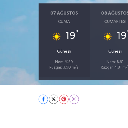
07 AĞUSTOS
08 AĞUSTO
CUMA
CUMARTESI
°
19
19
Güneşli
Güneşli
Nem: %59
Nem: %61
Rüzgar: 3.50 m/s
Rüzgar: 4.81 m/