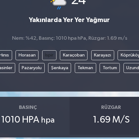
24
Yakınlarda Yer Yer Yağmur
Nem: %42, Basınç: 1010 hpa hPa, Rüzgar: 1.69 m/s
Hınıs
Horasan
İspir
Karaçoban
Karayazı
Köprükö
asinler
Pazaryolu
Şenkaya
Tekman
Tortum
Uzund
BASINÇ
RÜZGAR
1010 HPA
1.69 M/S
hpa