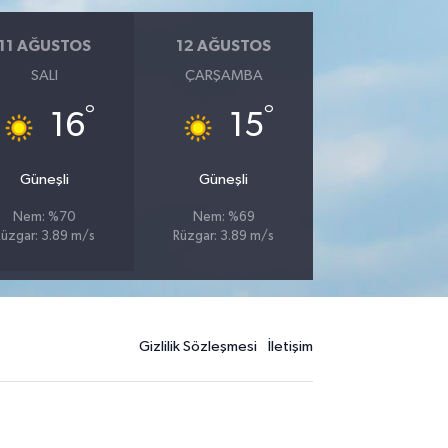
11 AĞUSTOS
12 AĞUSTOS
SALI
ÇARŞAMBA
°
°
16
15
Güneşli
Güneşli
Nem: %70
Nem: %69
Rüzgar: 3.89 m/s
Rüzgar: 3.89 m/s
Gizlilik Sözleşmesi
İletişim