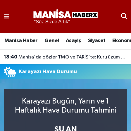
Asayiş
Manisa Nöbetçi Eczaneler
Eğitim
Manisa Hava Durumu
Manisa Haber
Genel
Asayiş
Siyaset
Ekonom
Ekonomi
Manisa Namaz Vakitleri
18:40
Manisa'da gözler TMO ve TARİŞ'te: Kuru üzüm fiyatı piyasayı belirleyecek
Genel
Manisa Trafik Yoğunluk Haritası
Karayazı Hava Durumu
Güncel
Süper Lig Puan Durumu ve Fikstür
Gündem
Tüm Manşetler
Karayazı Bugün, Yarın ve 1
Haftalık Hava Durumu Tahmini
Kültür-Sanat
Son Dakika Haberleri
Manisa Haber
Haber Arşivi
ŞU AN