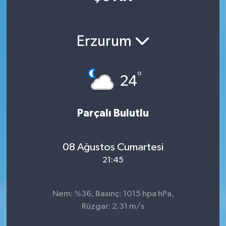
Manisaspor
Erzurum
Sağlık
Siyaset
°
24
Spor
Parçalı Bulutlu
Yaşam
08 Ağustos Cumartesi
Gizlilik Sözleşmesi
21:45
İletişim
Nem: %36, Basınç: 1015 hpa hPa,
Rüzgar: 2.31 m/s