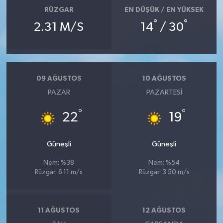
RÜZGAR
EN DÜŞÜK / EN YÜKSEK
°
°
2.31 M/S
14
/ 30
09 AĞUSTOS
10 AĞUSTOS
PAZAR
PAZARTESI
°
°
22
19
Güneşli
Güneşli
Nem: %38
Nem: %54
Rüzgar: 6.11 m/s
Rüzgar: 3.50 m/s
11 AĞUSTOS
12 AĞUSTOS