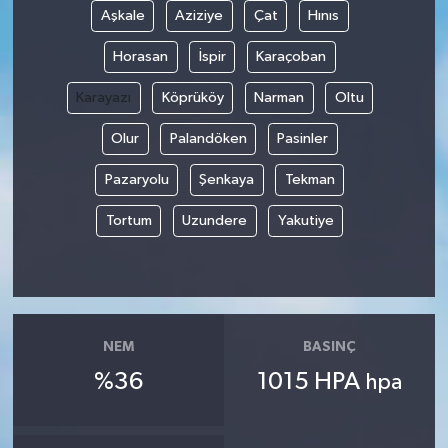
Aşkale
Aziziye
Çat
Hınıs
Horasan
İspir
Karaçoban
Karayazı
Köprüköy
Narman
Oltu
Olur
Palandöken
Pasinler
Pazaryolu
Şenkaya
Tekman
Tortum
Uzundere
Yakutiye
NEM
BASINÇ
%36
1015 HPA
hpa