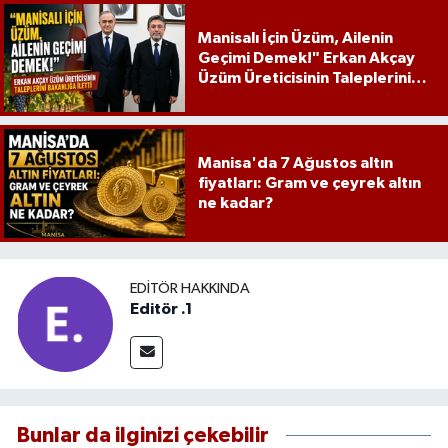
Manisalı İçin Üzüm, Ailenin
Geçimi Demek!" Erkan Akçay
Üzüm Üreticisinin Taleplerini
Bakanlığa İletti
Manisa'da 7 Ağustos altın
fiyatları: Gram ve çeyrek altın
ne kadar?
EDITÖR HAKKINDA
Editör .1
Bunlar da ilginizi çekebilir