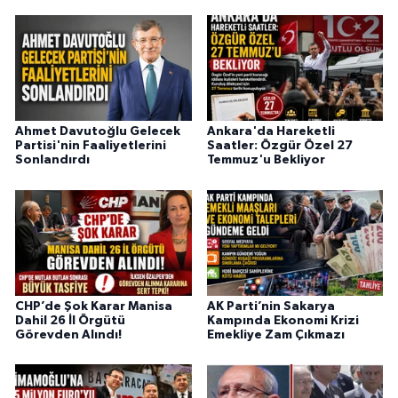
Ahmet Davutoğlu Gelecek
Ankara'da Hareketli
Partisi'nin Faaliyetlerini
Saatler: Özgür Özel 27
Sonlandırdı
Temmuz'u Bekliyor
CHP’de Şok Karar Manisa
AK Parti’nin Sakarya
Dahil 26 İl Örgütü
Kampında Ekonomi Krizi
Görevden Alındı!
Emekliye Zam Çıkmazı