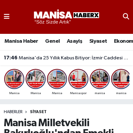
Asayiş
Manisa Nöbetçi Eczaneler
Eğitim
Manisa Hava Durumu
Manisa Haber
Genel
Asayiş
Siyaset
Ekonom
Ekonomi
Manisa Namaz Vakitleri
17:46
Manisa'da 25 Yıllık Kabus Bitiyor: İzmir Caddesi ve 8 Havuzu'nda Altyapı Seferberliği Başladı
Genel
Manisa Trafik Yoğunluk Haritası
Güncel
Süper Lig Puan Durumu ve Fikstür
Manisa
Manisa
Manisa
Manisaspor
manisa
manisa
Gündem
Tüm Manşetler
HABERLER
SIYASET
Kültür-Sanat
Son Dakika Haberleri
Manisa Milletvekili
Manisa Haber
Haber Arşivi