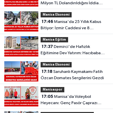
Milyon TL Dolandırıldığını İddia
Eden Kadın Çatıya Çıktı
Manisa Ekonomi
17:46
Manisa'da 25 Yıllık Kabus
Bitiyor: İzmir Caddesi ve 8
Havuzu'nda Altyapı Seferberliği
Manisa Eğitim
Başladı
17:37
Demirci'de Hafızlık
Eğitimine Dev Yatırım: Hacıbaba
Fatih Hafızlık Kur’an Kursu’nun
Manisa Ekonomi
Temeli Atıldı
17:18
Saruhanlı Kaymakamı Fatih
Özcan Domates Sergilerini Gezdi
Manisaspor
17:05
Manisa'da Voleybol
Heyecanı: Genç Pasör Çaprazı
Birgül Kındır Yunusemre