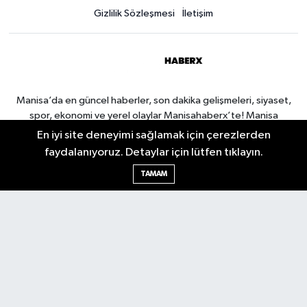
Gizlilik Sözleşmesi
İletişim
Manisa’da en güncel haberler, son dakika gelişmeleri, siyaset,
spor, ekonomi ve yerel olaylar Manisahaberx’te! Manisa
haberlerini anbean takip edin.
En iyi site deneyimi sağlamak için çerezlerden
faydalanıyoruz. Detaylar için lütfen tıklayın.
TAMAM
Manisa Nöbetçi Eczaneler
Manisa Hava Durumu
Manisa Namaz Vakitleri
Manisa Trafik Yoğunluk
Haritası
Puan Durumu ve Fikstür
Tüm Manşetler
Son Dakika Haberleri
Haber Arşivi