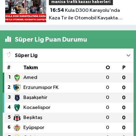
manisa trafik kazası haberleri
Belediyespor'da
16:54
Kula D300 Karayolu'nda
Kaza Tır ile Otomobil Kavşakta
Çarpıştı
Süper Lig Puan Durumu
Süper Lig
#
Takım
O
P
1
Amed
0
0
2
Erzurumspor FK
0
0
3
Başakşehir
0
0
4
Kocaelispor
0
0
5
Beşiktaş
0
0
6
Eyüpspor
0
0