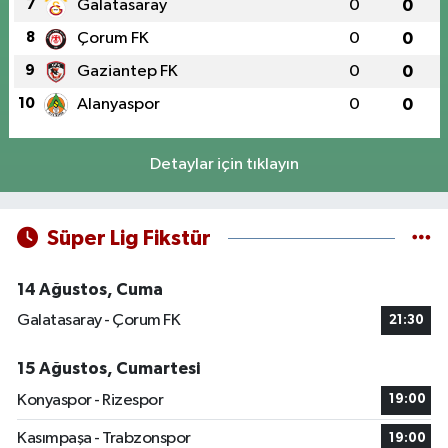
7
Galatasaray
0
0
8
Çorum FK
0
0
9
Gaziantep FK
0
0
10
Alanyaspor
0
0
Detaylar için tıklayın
Süper Lig Fikstür
14 Ağustos, Cuma
Galatasaray - Çorum FK
21:30
15 Ağustos, Cumartesi
Konyaspor - Rizespor
19:00
Kasımpaşa - Trabzonspor
19:00