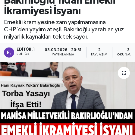
Bakırlıoğlu'ndan Emekli
İkramiyesi İsyanı
Manisaspor
Emekli ikramiyesine zam yapılmamasına
Sağlık
CHP'den yaylım ateşi! Bakırlıoğlu yaratılan yüz
milyarlık kaynakları tek tek saydı.
Siyaset
EDITÖR .1
03.03.2026 - 20:31
2
3 D
EDITÖR
YAYINLANMA
PAYLAŞIM
OKUNMA S
Spor
Yaşam
Gizlilik Sözleşmesi
İletişim