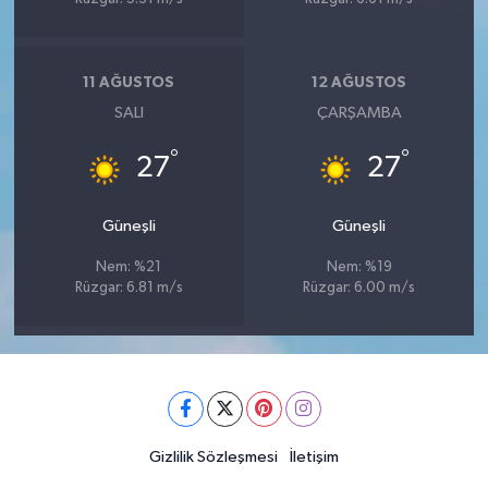
11 AĞUSTOS
12 AĞUSTOS
SALI
ÇARŞAMBA
°
°
27
27
Güneşli
Güneşli
Nem: %21
Nem: %19
Rüzgar: 6.81 m/s
Rüzgar: 6.00 m/s
Gizlilik Sözleşmesi
İletişim