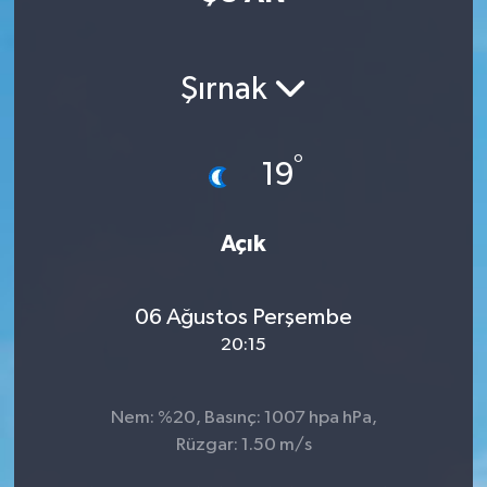
Manisaspor
Şırnak
Sağlık
Siyaset
°
19
Spor
Açık
Yaşam
06 Ağustos Perşembe
Gizlilik Sözleşmesi
20:15
İletişim
Nem: %20, Basınç: 1007 hpa hPa,
Rüzgar: 1.50 m/s