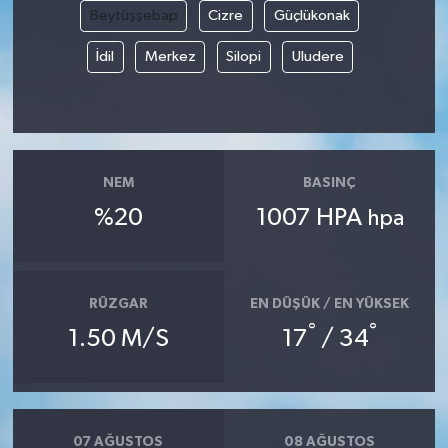
Beytüşşebap
Cizre
Güçlükonak
İdil
Merkez
Silopi
Uludere
NEM
BASINÇ
%20
1007 HPA
hpa
RÜZGAR
EN DÜŞÜK / EN YÜKSEK
°
°
1.50 M/S
17
/ 34
07 AĞUSTOS
08 AĞUSTOS