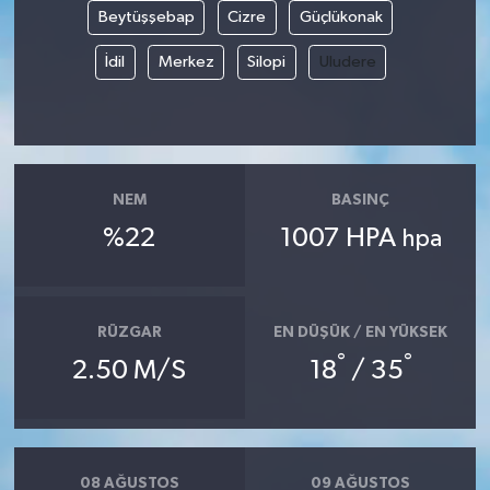
Beytüşşebap
Cizre
Güçlükonak
İdil
Merkez
Silopi
Uludere
NEM
BASINÇ
%22
1007 HPA
hpa
RÜZGAR
EN DÜŞÜK / EN YÜKSEK
°
°
2.50 M/S
18
/ 35
08 AĞUSTOS
09 AĞUSTOS