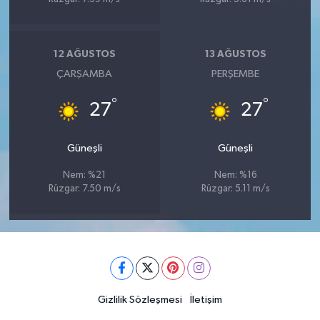
12 AĞUSTOS
13 AĞUSTOS
ÇARŞAMBA
PERŞEMBE
°
°
27
27
Güneşli
Güneşli
Nem: %21
Nem: %16
Rüzgar: 7.50 m/s
Rüzgar: 5.11 m/s
Gizlilik Sözleşmesi
İletişim