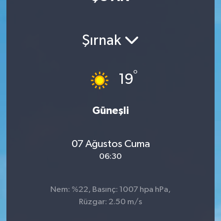
Manisaspor
Şırnak
Sağlık
Siyaset
°
19
Spor
Güneşli
Yaşam
07 Ağustos Cuma
Gizlilik Sözleşmesi
06:30
İletişim
Nem: %22, Basınç: 1007 hpa hPa,
Rüzgar: 2.50 m/s