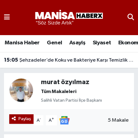
Asayiş
Manisa Nöbetçi Eczaneler
Eğitim
Manisa Hava Durumu
Manisa Haber
Genel
Asayiş
Siyaset
Ekonom
Ekonomi
Manisa Namaz Vakitleri
15:05
Şehzadeler’de Koku ve Bakteriye Karşı Temizlik Seferberliği
Genel
Manisa Trafik Yoğunluk Haritası
murat özyılmaz
Güncel
Süper Lig Puan Durumu ve Fikstür
Tüm Makaleleri
Salihli Vatan Partisi İlçe Başkanı
Gündem
Tüm Manşetler
Kültür-Sanat
Son Dakika Haberleri
Paylaş
-
+
5 Makale
A
A
Manisa Haber
Haber Arşivi