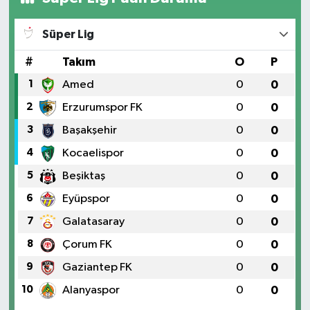
Süper Lig
#
Takım
O
P
1
Amed
0
0
2
Erzurumspor FK
0
0
3
Başakşehir
0
0
4
Kocaelispor
0
0
5
Beşiktaş
0
0
6
Eyüpspor
0
0
7
Galatasaray
0
0
8
Çorum FK
0
0
9
Gaziantep FK
0
0
10
Alanyaspor
0
0