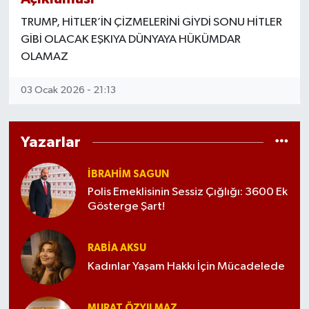
TRUMP, HİTLER’İN ÇİZMELERİNİ GİYDİ SONU HİTLER
GİBİ OLACAK EŞKIYA DÜNYAYA HÜKÜMDAR
OLAMAZ
03 Ocak 2026 - 21:13
Yazarlar
İBRAHIM SAGUN
Polis Emeklisinin Sessiz Çığlığı: 3600 Ek
Gösterge Şart!
RABIA AKSU
Kadınlar Yaşam Hakkı İçin Mücadelede
MURAT ÖZYILMAZ