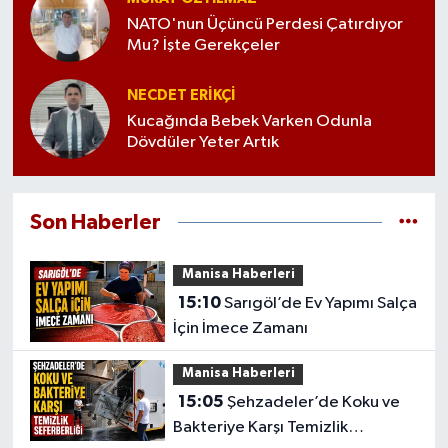
NATO'nun Üçüncü Perdesi Çatırdıyor
Mu? İşte Gerekçeler
NECDET ERİKÇİ
Kucağında Bebek Varken Odunla
Dövdüler Yeter Artık
Son Haberler
Manisa Haberleri
15:10
Sarıgöl’de Ev Yapımı Salça
İçin İmece Zamanı
Manisa Haberleri
15:05
Şehzadeler’de Koku ve
Bakteriye Karşı Temizlik