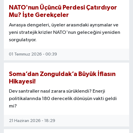
NATO'nun Üçüncü Perdesi Çatırdıyor
Manisaspor
Mu? İşte Gerekçeler
Avrasya dengeleri, üyeler arasındaki ayrışmalar ve
Sağlık
yeni stratejik krizler NATO'nun geleceğini yeniden
sorgulatıyor.
Siyaset
01 Temmuz 2026 - 00:39
Spor
Yaşam
Soma’dan Zonguldak’a Büyük İflasın
Hikayesi!
Gizlilik Sözleşmesi
Dev santraller nasıl zarara sürüklendi? Enerji
politikalarında 180 derecelik dönüşün vakti geldi
İletişim
mi?
21 Haziran 2026 - 18:29