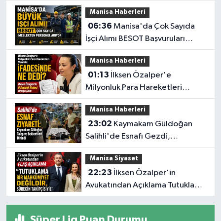
Seferberliği
Manisa Haberleri
06:36
Manisa'da Çok Sayıda
İşçi Alımı BESOT Başvuruları
Başlıyor
Manisa Haberleri
01:13
İlksen Özalper'e
Milyonluk Para Hareketleri
Soruldu: İfadesinde Ne Dedi?
Manisa Haberleri
23:02
Kaymakam Güldoğan
Salihli'de Esnafı Gezdi,
Vatandaşları Dinledi
Manisa Siyaset
22:23
İlksen Özalper'in
Avukatından Açıklama Tutuklama
Bir Mahkûmiyet Değildir,
Süper Lig Puan Durumu