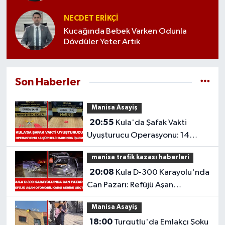
NECDET ERİKÇİ
Kucağında Bebek Varken Odunla
Dövdüler Yeter Artık
Son Haberler
Manisa Asayiş
20:55
Kula'da Şafak Vakti
Uyuşturucu Operasyonu: 14
Şüpheli Hakkında İşlem
manisa trafik kazası haberleri
20:08
Kula D-300 Karayolu'nda
Can Pazarı: Refüjü Aşan
Otomobil Karşı Şeride Geçti,
Manisa Asayiş
18:00
Turgutlu'da Emlakçı Şoku