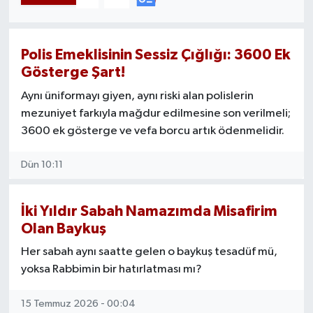
Manisaspor
Polis Emeklisinin Sessiz Çığlığı: 3600 Ek
Sağlık
Gösterge Şart!
Aynı üniformayı giyen, aynı riski alan polislerin
Siyaset
mezuniyet farkıyla mağdur edilmesine son verilmeli;
3600 ek gösterge ve vefa borcu artık ödenmelidir.
Spor
Dün 10:11
Yaşam
Gizlilik Sözleşmesi
İki Yıldır Sabah Namazımda Misafirim
Olan Baykuş
İletişim
Her sabah aynı saatte gelen o baykuş tesadüf mü,
yoksa Rabbimin bir hatırlatması mı?
15 Temmuz 2026 - 00:04