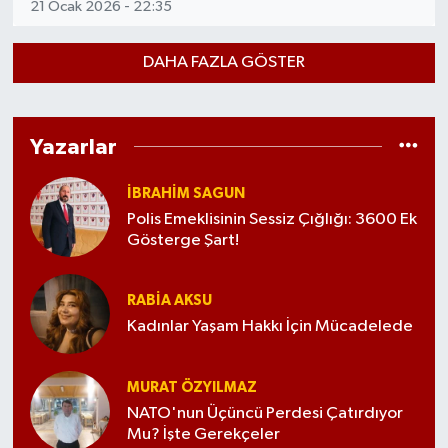
21 Ocak 2026 - 22:35
DAHA FAZLA GÖSTER
Yazarlar
İBRAHIM SAGUN
Polis Emeklisinin Sessiz Çığlığı: 3600 Ek
Gösterge Şart!
RABIA AKSU
Kadınlar Yaşam Hakkı İçin Mücadelede
MURAT ÖZYILMAZ
NATO'nun Üçüncü Perdesi Çatırdıyor
Mu? İşte Gerekçeler