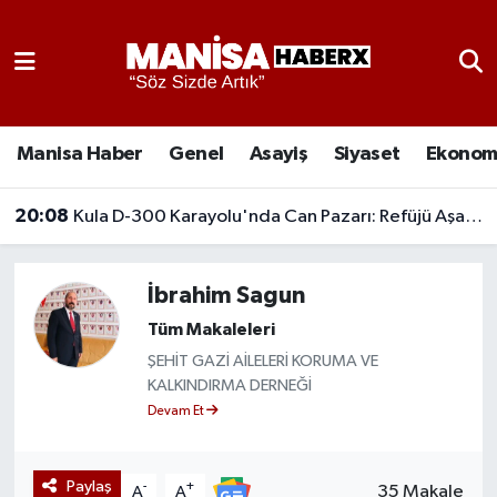
Asayiş
Manisa Nöbetçi Eczaneler
Eğitim
Manisa Hava Durumu
Manisa Haber
Genel
Asayiş
Siyaset
Ekonom
Ekonomi
Manisa Namaz Vakitleri
20:08
Kula D-300 Karayolu'nda Can Pazarı: Refüjü Aşan Otomobil Karşı Şeride Geçti,
Genel
Manisa Trafik Yoğunluk Haritası
İbrahim Sagun
Güncel
Süper Lig Puan Durumu ve Fikstür
Tüm Makaleleri
ŞEHİT GAZİ AİLELERİ KORUMA VE
Gündem
Tüm Manşetler
KALKINDIRMA DERNEĞİ
Devam Et
Kültür-Sanat
Son Dakika Haberleri
GENEL BAŞKANI İBRAHİM SAGUN
Manisa Haber
Haber Arşivi
Paylaş
-
+
35 Makale
A
A