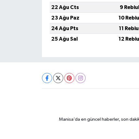
22 Ağu Cts
9 Rebiu
23 Ağu Paz
10 Rebi
24 Ağu Pts
11 Rebi
25 Ağu Sal
12 Rebi
Manisa’da en güncel haberler, son dakik