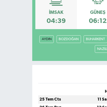
Manisaspor
İMSAK
GÜNEŞ
04:39
06:12
Sağlık
Siyaset
AYDIN
BOZDOĞAN
BUHARKENT
Spor
NAZİLL
Yaşam
Gizlilik Sözleşmesi
İletişim
25 Tem Cts
11 S