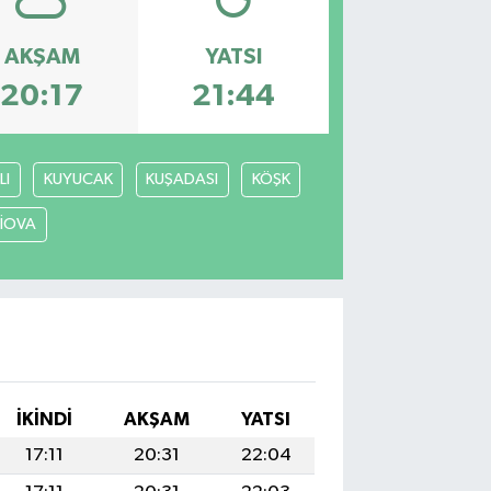
AKŞAM
YATSI
20:17
21:44
LI
KUYUCAK
KUŞADASI
KÖŞK
LİOVA
İKINDI
AKŞAM
YATSI
17:11
20:31
22:04