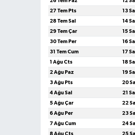
26 Tem Paz
12 S
27 Tem Pts
13 S
28 Tem Sal
14 S
29 Tem Çar
15 S
30 Tem Per
16 S
31 Tem Cum
17 S
1 Ağu Cts
18 S
2 Ağu Paz
19 S
3 Ağu Pts
20 S
4 Ağu Sal
21 S
5 Ağu Çar
22 S
6 Ağu Per
23 S
7 Ağu Cum
24 S
8 Ağu Cts
25 S