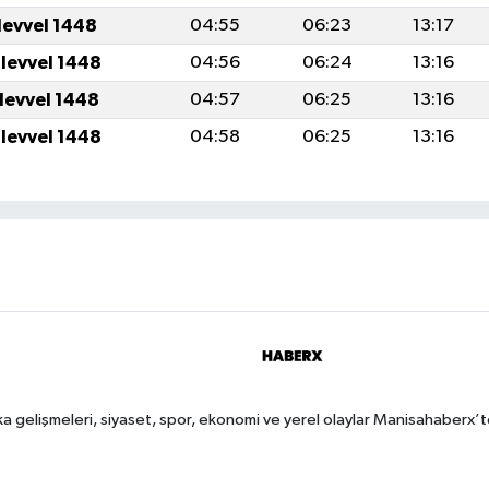
levvel 1448
04:55
06:23
13:17
ulevvel 1448
04:56
06:24
13:16
ulevvel 1448
04:57
06:25
13:16
ulevvel 1448
04:58
06:25
13:16
a gelişmeleri, siyaset, spor, ekonomi ve yerel olaylar Manisahaberx’t