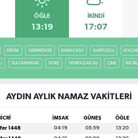
ÖĞLE
İKINDI
13:19
17:07
DİDİM
GERMENCİK
KARACASU
KARPUZLU
KOÇAR
İ
SULTANHİSAR
SÖKE
YENİPAZAR (A)
ÇİNE
İNCİR
AYDIN AYLIK NAMAZ VAKITLERI
HİCRİ
İMSAK
GÜNEŞ
ÖĞLE
afer 1448
04:19
05:59
13:20