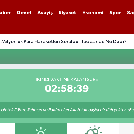
aber
Genel
Asayiş
Siyaset
Ekonomi
Spor
Sa
 Milyonluk Para Hareketleri Soruldu: İfadesinde Ne Dedi?
İKINDI VAKTINE KALAN SÜRE
02:58:39
, bir tek ilâhtır. Rahmân ve Rahîm olan Allah'tan başka bir ilâh yoktur. (B