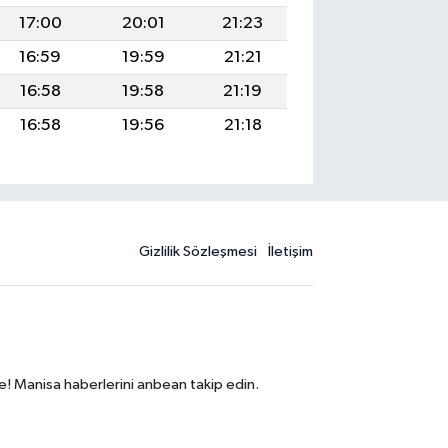
17:00
20:01
21:23
16:59
19:59
21:21
16:58
19:58
21:19
16:58
19:56
21:18
Gizlilik Sözleşmesi
İletişim
e! Manisa haberlerini anbean takip edin.