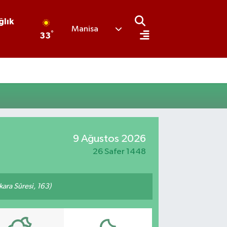
ğlık
Manisa
°
33
9 Ağustos 2026
26 Safer 1448
akara Sûresi, 163)