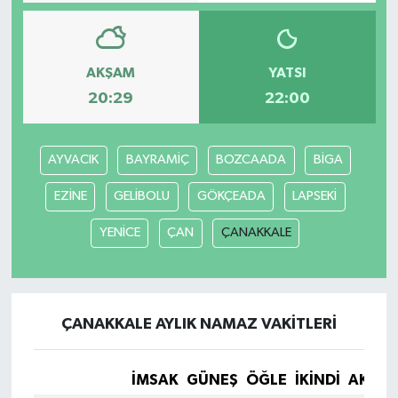
AKŞAM
YATSI
20:29
22:00
AYVACIK
BAYRAMİÇ
BOZCAADA
BİGA
EZİNE
GELİBOLU
GÖKÇEADA
LAPSEKİ
YENİCE
ÇAN
ÇANAKKALE
ÇANAKKALE AYLIK NAMAZ VAKITLERI
İMSAK
GÜNEŞ
ÖĞLE
İKINDI
AKŞA