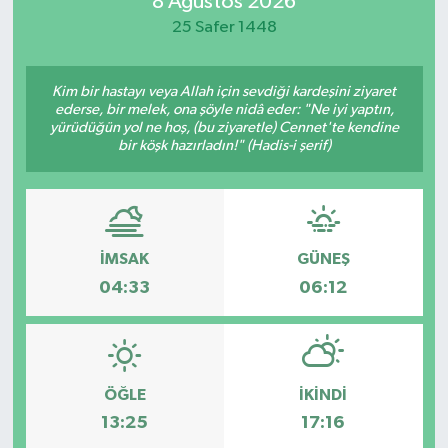
8 Ağustos 2026
25 Safer 1448
Manisaspor
Sağlık
Kim bir hastayı veya Allah için sevdiği kardeşini ziyaret
ederse, bir melek, ona şöyle nidâ eder: "Ne iyi yaptın,
yürüdüğün yol ne hoş, (bu ziyaretle) Cennet'te kendine
Siyaset
bir köşk hazırladın!" (Hadis-i şerif)
Spor
Yaşam
İMSAK
GÜNEŞ
04:33
06:12
Gizlilik Sözleşmesi
İletişim
ÖĞLE
İKINDI
13:25
17:16