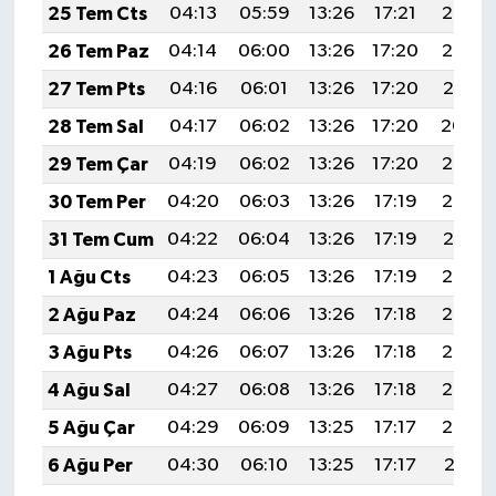
25 Tem Cts
04:13
05:59
13:26
17:21
20:43
26 Tem Paz
04:14
06:00
13:26
17:20
20:42
27 Tem Pts
04:16
06:01
13:26
17:20
20:41
28 Tem Sal
04:17
06:02
13:26
17:20
20:40
29 Tem Çar
04:19
06:02
13:26
17:20
20:39
30 Tem Per
04:20
06:03
13:26
17:19
20:38
31 Tem Cum
04:22
06:04
13:26
17:19
20:37
1 Ağu Cts
04:23
06:05
13:26
17:19
20:36
2 Ağu Paz
04:24
06:06
13:26
17:18
20:35
3 Ağu Pts
04:26
06:07
13:26
17:18
20:34
4 Ağu Sal
04:27
06:08
13:26
17:18
20:33
5 Ağu Çar
04:29
06:09
13:25
17:17
20:32
6 Ağu Per
04:30
06:10
13:25
17:17
20:31