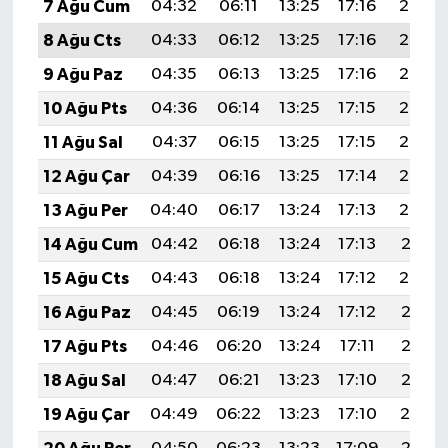
7 Ağu Cum
04:32
06:11
13:25
17:16
20:30
8 Ağu Cts
04:33
06:12
13:25
17:16
20:29
9 Ağu Paz
04:35
06:13
13:25
17:16
20:27
10 Ağu Pts
04:36
06:14
13:25
17:15
20:26
11 Ağu Sal
04:37
06:15
13:25
17:15
20:25
12 Ağu Çar
04:39
06:16
13:25
17:14
20:24
13 Ağu Per
04:40
06:17
13:24
17:13
20:22
14 Ağu Cum
04:42
06:18
13:24
17:13
20:21
15 Ağu Cts
04:43
06:18
13:24
17:12
20:20
16 Ağu Paz
04:45
06:19
13:24
17:12
20:18
17 Ağu Pts
04:46
06:20
13:24
17:11
20:17
18 Ağu Sal
04:47
06:21
13:23
17:10
20:15
19 Ağu Çar
04:49
06:22
13:23
17:10
20:14