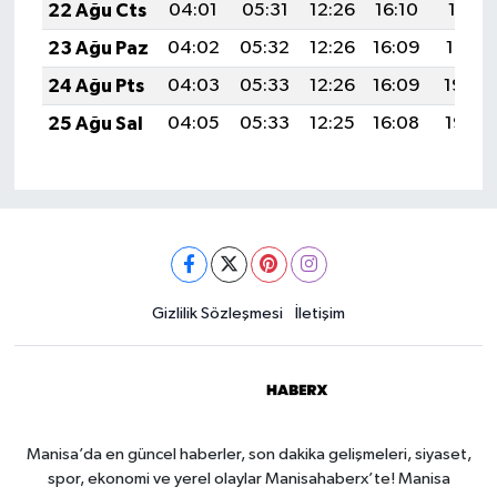
22 Ağu Cts
04:01
05:31
12:26
16:10
19:11
23 Ağu Paz
04:02
05:32
12:26
16:09
19:10
24 Ağu Pts
04:03
05:33
12:26
16:09
19:09
25 Ağu Sal
04:05
05:33
12:25
16:08
19:07
Gizlilik Sözleşmesi
İletişim
Manisa’da en güncel haberler, son dakika gelişmeleri, siyaset,
spor, ekonomi ve yerel olaylar Manisahaberx’te! Manisa