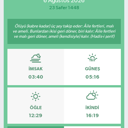
6 Ağustos 2026
23 Safer 1448
Manisaspor
Sağlık
Ölüyü (kabre kadar) üç şey takip eder: Âile fertleri, malı
ve ameli. Bunlardan ikisi geri döner, biri kalır: Âile fertleri
ve malı geri döner, ameli (kendisiyle) kalır. (Hadis-i şerif)
Siyaset
Spor
Yaşam
İMSAK
GÜNEŞ
03:40
05:16
Gizlilik Sözleşmesi
İletişim
ÖĞLE
İKINDI
12:29
16:19