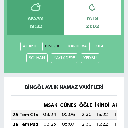
AKŞAM
YATSI
19:32
21:02
ADAKLI
BİNGÖL
KARLIOVA
KİGI
SOLHAN
YAYLADERE
YEDİSU
BİNGÖL AYLIK NAMAZ VAKITLERI
İMSAK
GÜNEŞ
ÖĞLE
İKINDI
AKŞA
25 Tem Cts
03:24
05:06
12:30
16:22
19:43
26 Tem Paz
03:25
05:07
12:30
16:22
19:43