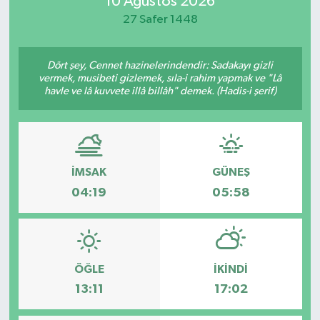
10 Ağustos 2026
27 Safer 1448
Manisaspor
Sağlık
Dört şey, Cennet hazinelerindendir: Sadakayı gizli
vermek, musibeti gizlemek, sıla-i rahim yapmak ve "Lâ
havle ve lâ kuvvete illâ billâh" demek. (Hadis-i şerif)
Siyaset
Spor
Yaşam
İMSAK
GÜNEŞ
04:19
05:58
Gizlilik Sözleşmesi
İletişim
ÖĞLE
İKINDI
13:11
17:02