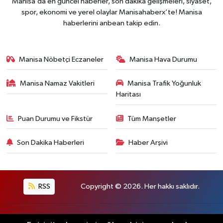
Manisa’da en güncel haberler, son dakika gelişmeleri, siyaset,
spor, ekonomi ve yerel olaylar Manisahaberx’te! Manisa
haberlerini anbean takip edin.
Manisa Nöbetçi Eczaneler
Manisa Hava Durumu
Manisa Namaz Vakitleri
Manisa Trafik Yoğunluk
Haritası
Puan Durumu ve Fikstür
Tüm Manşetler
Son Dakika Haberleri
Haber Arşivi
RSS
Copyright © 2026. Her hakkı saklıdır.
Haber Yazılımı:
TE Bilişim