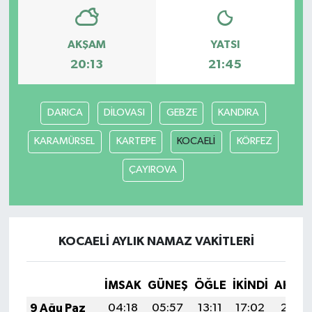
AKŞAM
YATSI
20:13
21:45
DARICA
DİLOVASI
GEBZE
KANDIRA
KARAMÜRSEL
KARTEPE
KOCAELİ
KÖRFEZ
ÇAYIROVA
KOCAELİ AYLIK NAMAZ VAKITLERI
İMSAK
GÜNEŞ
ÖĞLE
İKINDI
AKŞA
9 Ağu Paz
04:18
05:57
13:11
17:02
20:15