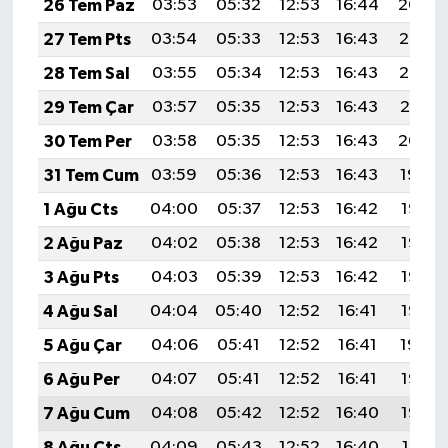
26 Tem Paz
03:53
05:32
12:53
16:44
20:04
27 Tem Pts
03:54
05:33
12:53
16:43
20:03
28 Tem Sal
03:55
05:34
12:53
16:43
20:02
29 Tem Çar
03:57
05:35
12:53
16:43
20:01
30 Tem Per
03:58
05:35
12:53
16:43
20:00
31 Tem Cum
03:59
05:36
12:53
16:43
19:59
1 Ağu Cts
04:00
05:37
12:53
16:42
19:58
2 Ağu Paz
04:02
05:38
12:53
16:42
19:57
3 Ağu Pts
04:03
05:39
12:53
16:42
19:56
4 Ağu Sal
04:04
05:40
12:52
16:41
19:55
5 Ağu Çar
04:06
05:41
12:52
16:41
19:54
6 Ağu Per
04:07
05:41
12:52
16:41
19:53
7 Ağu Cum
04:08
05:42
12:52
16:40
19:52
8 Ağu Cts
04:09
05:43
12:52
16:40
19:51