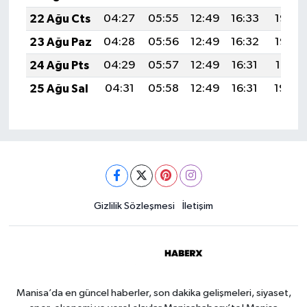
22 Ağu Cts
04:27
05:55
12:49
16:33
19:33
23 Ağu Paz
04:28
05:56
12:49
16:32
19:32
24 Ağu Pts
04:29
05:57
12:49
16:31
19:31
25 Ağu Sal
04:31
05:58
12:49
16:31
19:29
Gizlilik Sözleşmesi
İletişim
Manisa’da en güncel haberler, son dakika gelişmeleri, siyaset,