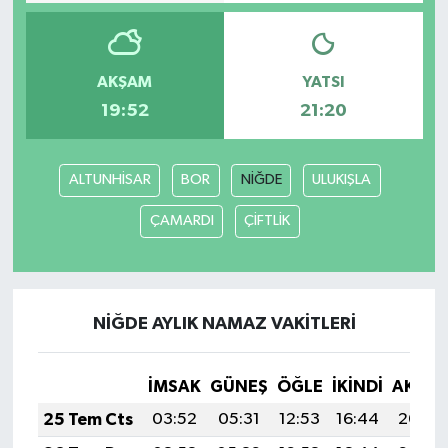
AKŞAM
YATSI
19:52
21:20
ALTUNHİSAR
BOR
NİĞDE
ULUKIŞLA
ÇAMARDI
ÇİFTLİK
NİĞDE AYLIK NAMAZ VAKITLERI
İMSAK
GÜNEŞ
ÖĞLE
İKINDI
AKŞA
25 Tem Cts
03:52
05:31
12:53
16:44
20:04