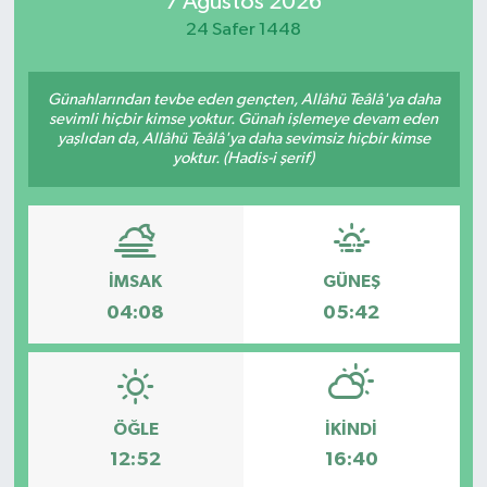
7 Ağustos 2026
24 Safer 1448
Manisaspor
Sağlık
Günahlarından tevbe eden gençten, Allâhü Teâlâ'ya daha
sevimli hiçbir kimse yoktur. Günah işlemeye devam eden
yaşlıdan da, Allâhü Teâlâ'ya daha sevimsiz hiçbir kimse
Siyaset
yoktur. (Hadis-i şerif)
Spor
Yaşam
İMSAK
GÜNEŞ
04:08
05:42
Gizlilik Sözleşmesi
İletişim
ÖĞLE
İKINDI
12:52
16:40