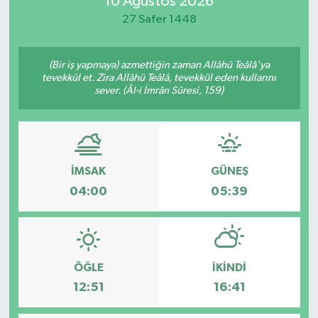
10 Ağustos 2026
27 Safer 1448
Manisaspor
Sağlık
(Bir iş yapmaya) azmettiğin zaman Allâhü Teâlâ'ya
tevekkül et. Zira Allâhü Teâlâ, tevekkül eden kullarını
sever. (Âl-i İmrân Sûresi, 159)
Siyaset
Spor
Yaşam
İMSAK
GÜNEŞ
04:00
05:39
Gizlilik Sözleşmesi
İletişim
ÖĞLE
İKINDI
12:51
16:41