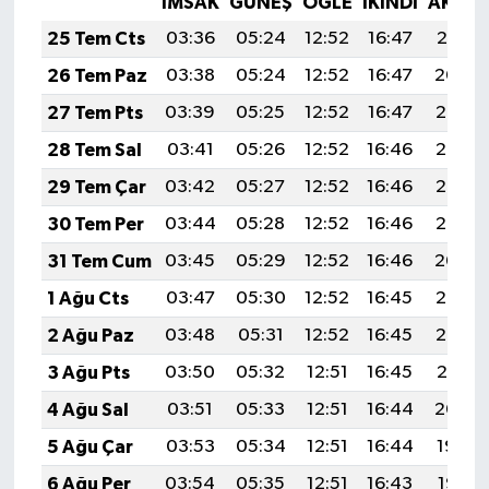
İMSAK
GÜNEŞ
ÖĞLE
İKINDI
AKŞA
25 Tem Cts
03:36
05:24
12:52
16:47
20:10
26 Tem Paz
03:38
05:24
12:52
16:47
20:09
27 Tem Pts
03:39
05:25
12:52
16:47
20:08
28 Tem Sal
03:41
05:26
12:52
16:46
20:07
29 Tem Çar
03:42
05:27
12:52
16:46
20:06
30 Tem Per
03:44
05:28
12:52
16:46
20:05
31 Tem Cum
03:45
05:29
12:52
16:46
20:04
1 Ağu Cts
03:47
05:30
12:52
16:45
20:03
2 Ağu Paz
03:48
05:31
12:52
16:45
20:02
3 Ağu Pts
03:50
05:32
12:51
16:45
20:01
4 Ağu Sal
03:51
05:33
12:51
16:44
20:00
5 Ağu Çar
03:53
05:34
12:51
16:44
19:59
6 Ağu Per
03:54
05:35
12:51
16:43
19:58