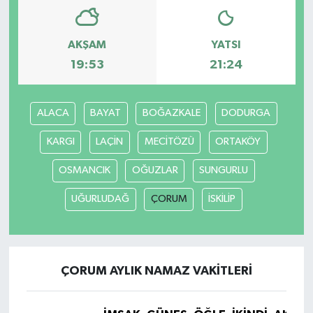
AKŞAM
YATSI
19:53
21:24
ALACA
BAYAT
BOĞAZKALE
DODURGA
KARGI
LAÇİN
MECİTÖZÜ
ORTAKÖY
OSMANCIK
OĞUZLAR
SUNGURLU
UĞURLUDAĞ
ÇORUM
İSKİLİP
ÇORUM AYLIK NAMAZ VAKITLERI