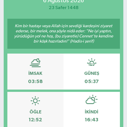
6 Ağustos 2026
23 Safer 1448
Manisaspor
Sağlık
Kim bir hastayı veya Allah için sevdiği kardeşini ziyaret
ederse, bir melek, ona şöyle nidâ eder: "Ne iyi yaptın,
yürüdüğün yol ne hoş, (bu ziyaretle) Cennet'te kendine
Siyaset
bir köşk hazırladın!" (Hadis-i şerif)
Spor
Yaşam
İMSAK
GÜNEŞ
03:58
05:37
Gizlilik Sözleşmesi
İletişim
ÖĞLE
İKINDI
12:52
16:43