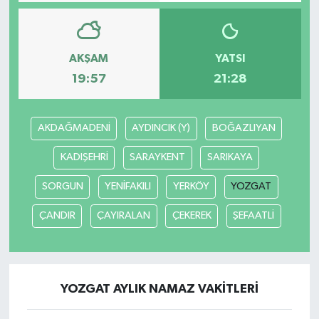
AKŞAM
YATSI
19:57
21:28
AKDAĞMADENİ
AYDINCIK (Y)
BOĞAZLIYAN
KADIŞEHRİ
SARAYKENT
SARIKAYA
SORGUN
YENİFAKILI
YERKÖY
YOZGAT
ÇANDIR
ÇAYIRALAN
ÇEKEREK
ŞEFAATLİ
YOZGAT AYLIK NAMAZ VAKITLERI