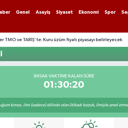
aber
Genel
Asayiş
Siyaset
Ekonomi
Spor
Sa
r TMO ve TARİŞ'te: Kuru üzüm fiyatı piyasayı belirleyecek
i
İMSAK VAKTINE KALAN SÜRE
01:30:20
m kimse, ilmi (sadece) dilinde olan (itikadı bozuk, ilmiyle amel etmeye