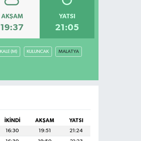
AKŞAM
YATSI
19:37
21:05
KALE (M)
KULUNCAK
MALATYA
I
İKINDI
AKŞAM
YATSI
16:30
19:51
21:24