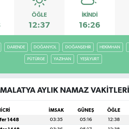
ÖĞLE
İKINDI
8
12:37
16:26
DARENDE
DOĞANYOL
DOĞANŞEHİR
HEKİMHAN
PÜTÜRGE
YAZIHAN
YEŞİLYURT
MALATYA AYLIK NAMAZ VAKITLER
İCRİ
İMSAK
GÜNEŞ
ÖĞLE
afer 1448
03:35
05:16
12:38