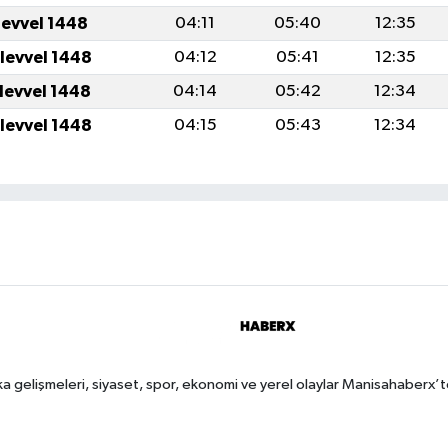
levvel 1448
04:11
05:40
12:35
ulevvel 1448
04:12
05:41
12:35
ulevvel 1448
04:14
05:42
12:34
ulevvel 1448
04:15
05:43
12:34
a gelişmeleri, siyaset, spor, ekonomi ve yerel olaylar Manisahaberx’t