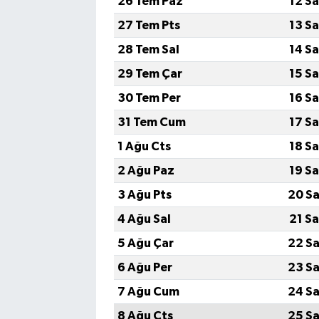
26 Tem Paz
12 S
27 Tem Pts
13 S
28 Tem Sal
14 S
29 Tem Çar
15 S
30 Tem Per
16 S
31 Tem Cum
17 S
1 Ağu Cts
18 S
2 Ağu Paz
19 S
3 Ağu Pts
20 Sa
4 Ağu Sal
21 S
5 Ağu Çar
22 Sa
6 Ağu Per
23 Sa
7 Ağu Cum
24 Sa
8 Ağu Cts
25 Sa