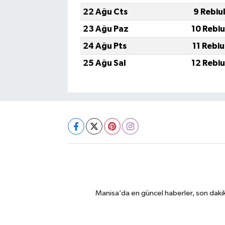
22 Ağu Cts
9 Rebiu
23 Ağu Paz
10 Rebi
24 Ağu Pts
11 Rebi
25 Ağu Sal
12 Rebi
Manisa’da en güncel haberler, son dakik