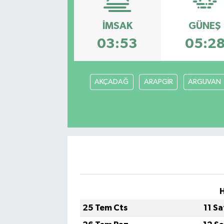
Manisaspor
İMSAK
GÜNEŞ
03:53
05:2
Sağlık
Siyaset
AKÇADAĞ
ARAPGİR
ARGUVAN
Spor
Yaşam
Gizlilik Sözleşmesi
İletişim
H
25 Tem Cts
11 S