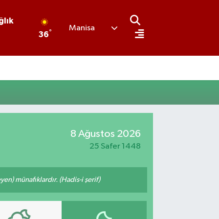
ğlık
Manisa
°
36
8 Ağustos 2026
25 Safer 1448
n) münafıklardır. (Hadis-i şerif)