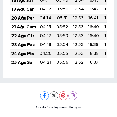
18 Ağu Sal
04:11
05:49
12:54
16:43
19:49
19 Ağu Çar
04:12
05:50
12:54
16:42
19:48
20 Ağu Per
04:14
05:51
12:53
16:41
19:46
21 Ağu Cum
04:15
05:52
12:53
16:40
19:45
22 Ağu Cts
04:17
05:53
12:53
16:40
19:43
23 Ağu Paz
04:18
05:54
12:53
16:39
19:42
24 Ağu Pts
04:20
05:55
12:52
16:38
19:40
25 Ağu Sal
04:21
05:56
12:52
16:37
19:38
Gizlilik Sözleşmesi
İletişim