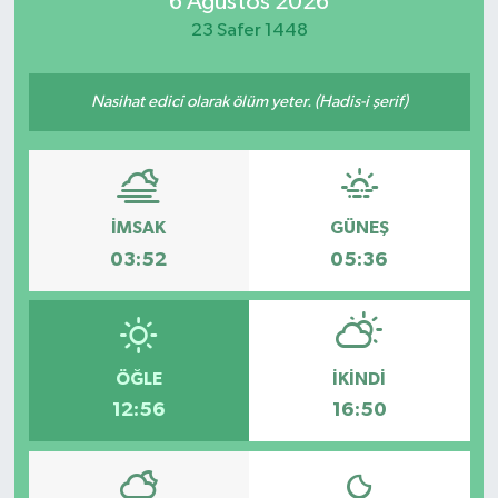
6 Ağustos 2026
23 Safer 1448
Manisaspor
Sağlık
Nasihat edici olarak ölüm yeter. (Hadis-i şerif)
Siyaset
Spor
İMSAK
GÜNEŞ
03:52
05:36
Yaşam
Gizlilik Sözleşmesi
ÖĞLE
İKINDI
İletişim
12:56
16:50