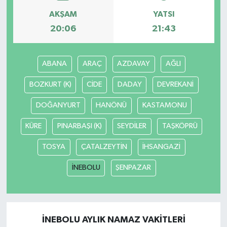
AKŞAM
YATSI
20:06
21:43
ABANA
ARAÇ
AZDAVAY
AĞLI
BOZKURT (K)
CİDE
DADAY
DEVREKANİ
DOĞANYURT
HANÖNÜ
KASTAMONU
KÜRE
PINARBAŞI (K)
SEYDİLER
TAŞKÖPRÜ
TOSYA
ÇATALZEYTİN
İHSANGAZİ
İNEBOLU
ŞENPAZAR
İNEBOLU AYLIK NAMAZ VAKITLERI