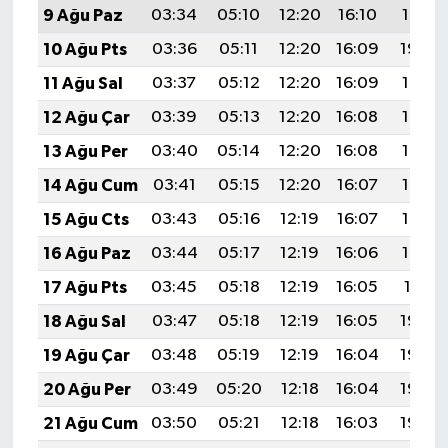
9 Ağu Paz
03:34
05:10
12:20
16:10
19:21
10 Ağu Pts
03:36
05:11
12:20
16:09
19:20
11 Ağu Sal
03:37
05:12
12:20
16:09
19:18
12 Ağu Çar
03:39
05:13
12:20
16:08
19:17
13 Ağu Per
03:40
05:14
12:20
16:08
19:16
14 Ağu Cum
03:41
05:15
12:20
16:07
19:15
15 Ağu Cts
03:43
05:16
12:19
16:07
19:13
16 Ağu Paz
03:44
05:17
12:19
16:06
19:12
17 Ağu Pts
03:45
05:18
12:19
16:05
19:11
18 Ağu Sal
03:47
05:18
12:19
16:05
19:09
19 Ağu Çar
03:48
05:19
12:19
16:04
19:08
20 Ağu Per
03:49
05:20
12:18
16:04
19:06
21 Ağu Cum
03:50
05:21
12:18
16:03
19:05