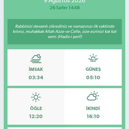
9 Ağustos 2026
26 Safer 1448
Manisaspor
Sağlık
Rabbinizi devamlı zikrediniz ve namazınızı ilk vaktinde
kılınız, muhakkak Allah Azze ve Celle, size ecrinizi kat kat
verir. (Hadis-i şerif)
Siyaset
Spor
Yaşam
İMSAK
GÜNEŞ
03:34
05:10
Gizlilik Sözleşmesi
İletişim
ÖĞLE
İKINDI
12:20
16:10