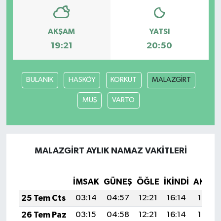
AKŞAM
YATSI
19:21
20:50
BULANIK
HASKÖY
KORKUT
MALAZGİRT
MUŞ
VARTO
MALAZGİRT AYLIK NAMAZ VAKITLERI
İMSAK
GÜNEŞ
ÖĞLE
İKINDI
AKŞA
25 Tem Cts
03:14
04:57
12:21
16:14
19:36
26 Tem Paz
03:15
04:58
12:21
16:14
19:35