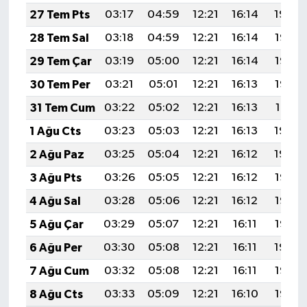
27 Tem Pts
03:17
04:59
12:21
16:14
19:34
28 Tem Sal
03:18
04:59
12:21
16:14
19:33
29 Tem Çar
03:19
05:00
12:21
16:14
19:32
30 Tem Per
03:21
05:01
12:21
16:13
19:32
31 Tem Cum
03:22
05:02
12:21
16:13
19:31
1 Ağu Cts
03:23
05:03
12:21
16:13
19:30
2 Ağu Paz
03:25
05:04
12:21
16:12
19:29
3 Ağu Pts
03:26
05:05
12:21
16:12
19:27
4 Ağu Sal
03:28
05:06
12:21
16:12
19:26
5 Ağu Çar
03:29
05:07
12:21
16:11
19:25
6 Ağu Per
03:30
05:08
12:21
16:11
19:24
7 Ağu Cum
03:32
05:08
12:21
16:11
19:23
8 Ağu Cts
03:33
05:09
12:21
16:10
19:22