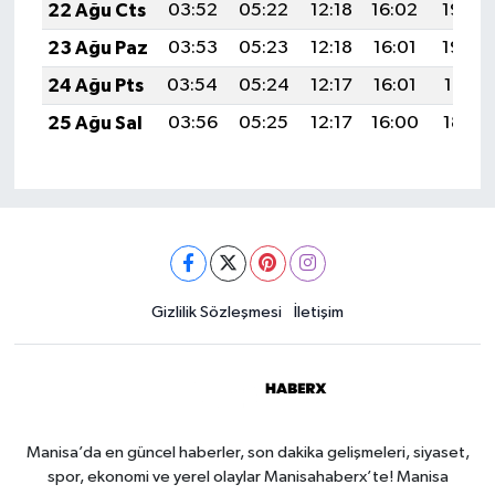
22 Ağu Cts
03:52
05:22
12:18
16:02
19:04
23 Ağu Paz
03:53
05:23
12:18
16:01
19:02
24 Ağu Pts
03:54
05:24
12:17
16:01
19:01
25 Ağu Sal
03:56
05:25
12:17
16:00
18:59
Gizlilik Sözleşmesi
İletişim
Manisa’da en güncel haberler, son dakika gelişmeleri, siyaset,
spor, ekonomi ve yerel olaylar Manisahaberx’te! Manisa