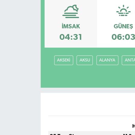
Manisaspor
İMSAK
GÜNEŞ
Sağlık
04:31
06:0
Siyaset
Spor
AKSEKİ
AKSU
ALANYA
ANT
Yaşam
Gizlilik Sözleşmesi
İletişim