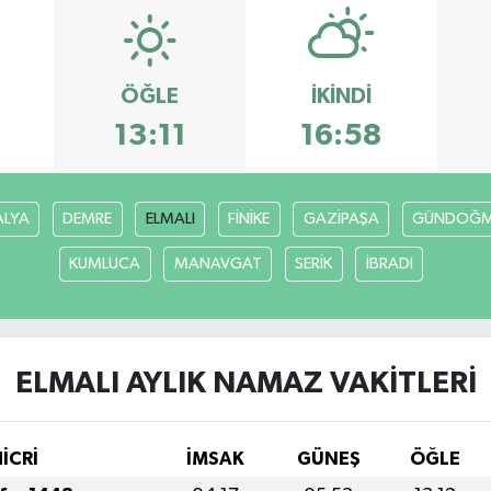
ÖĞLE
İKINDI
3
13:11
16:58
ALYA
DEMRE
ELMALI
FİNİKE
GAZİPAŞA
GÜNDOĞ
KUMLUCA
MANAVGAT
SERİK
İBRADI
ELMALI AYLIK NAMAZ VAKITLERI
HİCRİ
İMSAK
GÜNEŞ
ÖĞLE