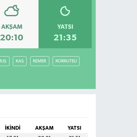
AKŞAM
YATSI
20:10
21:35
MUŞ
KAŞ
KEMER
KORKUTELİ
İKINDI
AKŞAM
YATSI