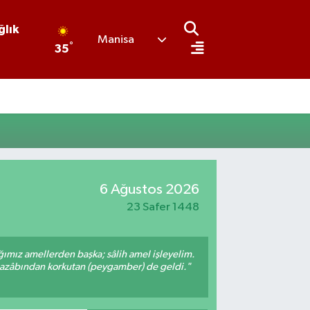
ğlık
Manisa
°
35
6 Ağustos 2026
23 Safer 1448
ığımız amellerden başka; sâlih amel işleyelim.
 azâbından korkutan (peygamber) de geldi."