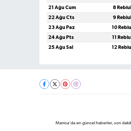
21 Ağu Cum
8 Rebiu
22 Ağu Cts
9 Rebiu
23 Ağu Paz
10 Rebi
24 Ağu Pts
11 Rebi
25 Ağu Sal
12 Rebi
Manisa’da en güncel haberler, son dakik