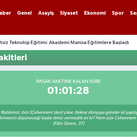
aber
Genel
Asayiş
Siyaset
Ekonomi
Spor
Sa
siz Teknoloji Eğitimi: Akademi Manisa Eğitimlere Başladı
kitleri
İMSAK VAKTINE KALAN SÜRE
01:01:28
Ey Rabbimiz, bizi (Cehennem'den) çıkar, (tekrar dünyaya gönder ki) yapt
bir kimsenin düşüneceği kadar ömür vermedik mi ki? Hem size Cehennem
(Fâtır Sûresi, 37)