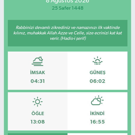
8 Ağustos 2026
25 Safer 1448
Manisaspor
Sağlık
Rabbinizi devamlı zikrediniz ve namazınızı ilk vaktinde
kılınız, muhakkak Allah Azze ve Celle, size ecrinizi kat kat
verir. (Hadis-i şerif)
Siyaset
Spor
Yaşam
İMSAK
GÜNEŞ
04:31
06:02
Gizlilik Sözleşmesi
İletişim
ÖĞLE
İKINDI
13:08
16:55