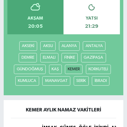
AKŞAM
YATSI
20:05
21:29
AKSEKİ
AKSU
ALANYA
ANTALYA
DEMRE
ELMALI
FİNİKE
GAZİPAŞA
GÜNDOĞMUŞ
KAŞ
KEMER
KORKUTELİ
KUMLUCA
MANAVGAT
SERİK
İBRADI
KEMER AYLIK NAMAZ VAKITLERI