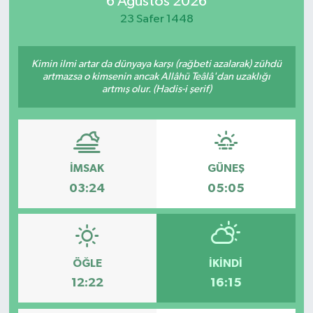
6 Ağustos 2026
23 Safer 1448
Manisaspor
Sağlık
Kimin ilmi artar da dünyaya karşı (rağbeti azalarak) zühdü
artmazsa o kimsenin ancak Allâhü Teâlâ'dan uzaklığı
artmış olur. (Hadis-i şerif)
Siyaset
Spor
Yaşam
İMSAK
GÜNEŞ
03:24
05:05
Gizlilik Sözleşmesi
İletişim
ÖĞLE
İKINDI
12:22
16:15