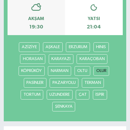
AKŞAM
YATSI
19:30
21:04
AZİZİYE
AŞKALE
ERZURUM
HINIS
HORASAN
KARAYAZI
KARAÇOBAN
KÖPRÜKÖY
NARMAN
OLTU
OLUR
PASİNLER
PAZARYOLU
TEKMAN
TORTUM
UZUNDERE
ÇAT
İSPİR
ŞENKAYA