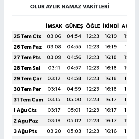
OLUR AYLIK NAMAZ VAKITLERI
İMSAK
GÜNEŞ
ÖĞLE
İKINDI
AKŞA
25 Tem Cts
03:06
04:54
12:23
16:19
19:42
26 Tem Paz
03:08
04:55
12:23
16:19
19:41
27 Tem Pts
03:09
04:56
12:23
16:18
19:40
28 Tem Sal
03:11
04:57
12:23
16:18
19:39
29 Tem Çar
03:12
04:58
12:23
16:18
19:38
30 Tem Per
03:14
04:59
12:23
16:18
19:37
31 Tem Cum
03:15
05:00
12:23
16:17
19:36
1 Ağu Cts
03:17
05:01
12:23
16:17
19:35
2 Ağu Paz
03:18
05:02
12:23
16:17
19:34
3 Ağu Pts
03:20
05:03
12:23
16:16
19:33