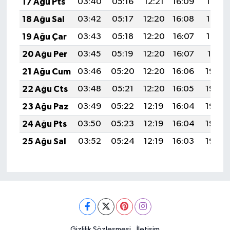
17 Ağu Pts
03:40
05:16
12:21
16:09
19:15
18 Ağu Sal
03:42
05:17
12:20
16:08
19:14
19 Ağu Çar
03:43
05:18
12:20
16:07
19:12
20 Ağu Per
03:45
05:19
12:20
16:07
19:11
21 Ağu Cum
03:46
05:20
12:20
16:06
19:09
22 Ağu Cts
03:48
05:21
12:20
16:05
19:08
23 Ağu Paz
03:49
05:22
12:19
16:04
19:06
24 Ağu Pts
03:50
05:23
12:19
16:04
19:05
25 Ağu Sal
03:52
05:24
12:19
16:03
19:03
Gizlilik Sözleşmesi
İletişim