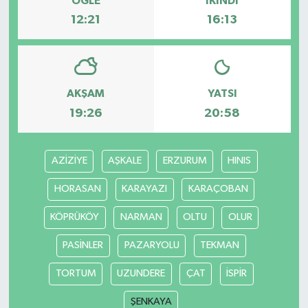
ÖĞLE
İKINDI
12:21
16:13
AKŞAM
YATSI
19:26
20:58
AZİZİYE
AŞKALE
ERZURUM
HINIS
HORASAN
KARAYAZI
KARAÇOBAN
KÖPRÜKÖY
NARMAN
OLTU
OLUR
PASİNLER
PAZARYOLU
TEKMAN
TORTUM
UZUNDERE
ÇAT
İSPİR
ŞENKAYA