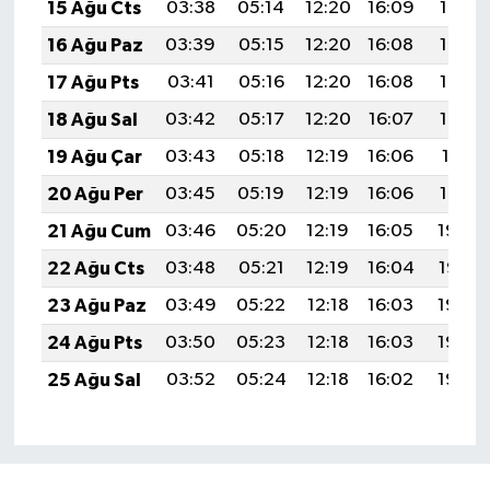
15 Ağu Cts
03:38
05:14
12:20
16:09
19:17
16 Ağu Paz
03:39
05:15
12:20
16:08
19:15
17 Ağu Pts
03:41
05:16
12:20
16:08
19:14
18 Ağu Sal
03:42
05:17
12:20
16:07
19:12
19 Ağu Çar
03:43
05:18
12:19
16:06
19:11
20 Ağu Per
03:45
05:19
12:19
16:06
19:10
21 Ağu Cum
03:46
05:20
12:19
16:05
19:08
22 Ağu Cts
03:48
05:21
12:19
16:04
19:07
23 Ağu Paz
03:49
05:22
12:18
16:03
19:05
24 Ağu Pts
03:50
05:23
12:18
16:03
19:04
25 Ağu Sal
03:52
05:24
12:18
16:02
19:02