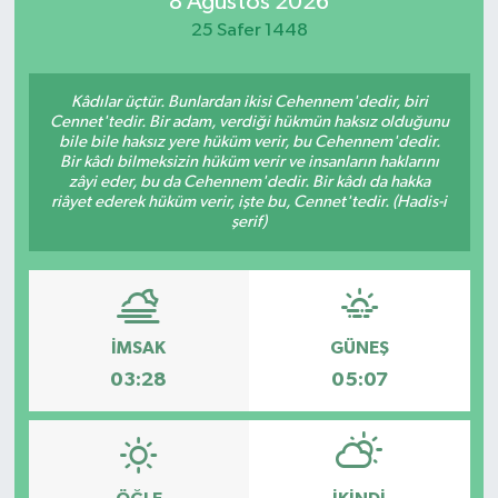
8 Ağustos 2026
25 Safer 1448
Manisaspor
Sağlık
Kâdılar üçtür. Bunlardan ikisi Cehennem'dedir, biri
Cennet'tedir. Bir adam, verdiği hükmün haksız olduğunu
bile bile haksız yere hüküm verir, bu Cehennem'dedir.
Siyaset
Bir kâdı bilmeksizin hüküm verir ve insanların haklarını
zâyi eder, bu da Cehennem'dedir. Bir kâdı da hakka
riâyet ederek hüküm verir, işte bu, Cennet'tedir. (Hadis-i
Spor
şerif)
Yaşam
Gizlilik Sözleşmesi
İMSAK
GÜNEŞ
03:28
05:07
İletişim