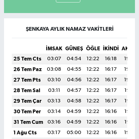
ŞENKAYA AYLIK NAMAZ VAKITLERI
İMSAK
GÜNEŞ
ÖĞLE
İKINDI
AKŞA
25 Tem Cts
03:07
04:54
12:22
16:18
19:40
26 Tem Paz
03:08
04:55
12:22
16:17
19:40
27 Tem Pts
03:10
04:56
12:22
16:17
19:39
28 Tem Sal
03:11
04:57
12:22
16:17
19:38
29 Tem Çar
03:13
04:58
12:22
16:17
19:37
30 Tem Per
03:14
04:59
12:22
16:16
19:36
31 Tem Cum
03:16
04:59
12:22
16:16
19:35
1 Ağu Cts
03:17
05:00
12:22
16:16
19:34