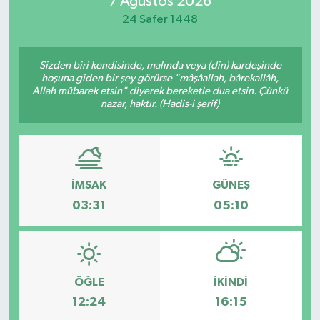
7 Ağustos 2026
24 Safer 1448
Manisaspor
Sağlık
Sizden biri kendisinde, malında veya (din) kardeşinde
hoşuna giden bir şey görürse "mâşâallah, bârekallâh,
Allah mübarek etsin" diyerek bereketle dua etsin. Çünkü
Siyaset
nazar, haktır. (Hadis-i şerif)
Spor
Yaşam
İMSAK
GÜNEŞ
03:31
05:10
Gizlilik Sözleşmesi
İletişim
ÖĞLE
İKINDI
12:24
16:15