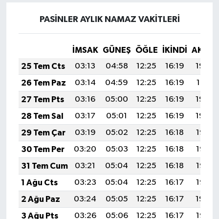
PASİNLER AYLIK NAMAZ VAKITLERI
İMSAK
GÜNEŞ
ÖĞLE
İKINDI
AKŞA
25 Tem Cts
03:13
04:58
12:25
16:19
19:42
26 Tem Paz
03:14
04:59
12:25
16:19
19:41
27 Tem Pts
03:16
05:00
12:25
16:19
19:40
28 Tem Sal
03:17
05:01
12:25
16:19
19:39
29 Tem Çar
03:19
05:02
12:25
16:18
19:38
30 Tem Per
03:20
05:03
12:25
16:18
19:37
31 Tem Cum
03:21
05:04
12:25
16:18
19:36
1 Ağu Cts
03:23
05:04
12:25
16:17
19:35
2 Ağu Paz
03:24
05:05
12:25
16:17
19:34
3 Ağu Pts
03:26
05:06
12:25
16:17
19:33