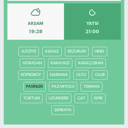
AKŞAM
YATSI
19:28
21:00
AZİZİYE
AŞKALE
ERZURUM
HINIS
HORASAN
KARAYAZI
KARAÇOBAN
KÖPRÜKÖY
NARMAN
OLTU
OLUR
PASİNLER
PAZARYOLU
TEKMAN
TORTUM
UZUNDERE
ÇAT
İSPİR
ŞENKAYA