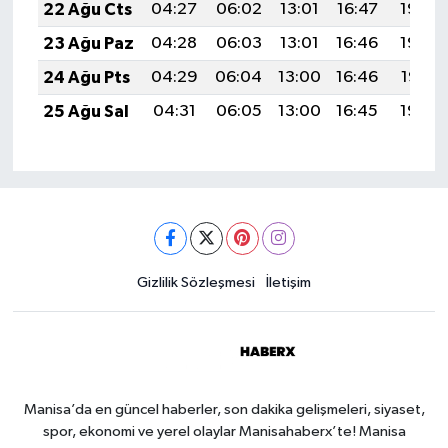
22 Ağu Cts
04:27
06:02
13:01
16:47
19:50
23 Ağu Paz
04:28
06:03
13:01
16:46
19:49
24 Ağu Pts
04:29
06:04
13:00
16:46
19:47
25 Ağu Sal
04:31
06:05
13:00
16:45
19:46
Gizlilik Sözleşmesi
İletişim
Manisa’da en güncel haberler, son dakika gelişmeleri, siyaset,
spor, ekonomi ve yerel olaylar Manisahaberx’te! Manisa