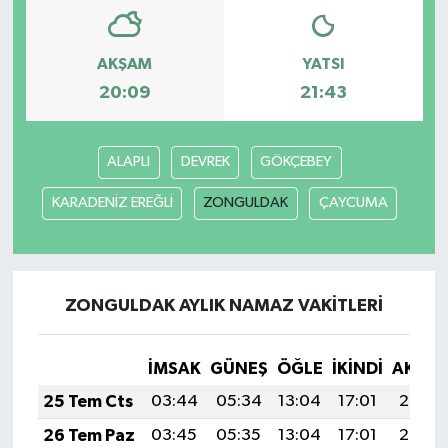
AKŞAM
YATSI
20:09
21:43
ALAPLI
DEVREK
GÖKÇEBEY
KARADENİZ EREĞLİ
ZONGULDAK
ÇAYCUMA
ZONGULDAK AYLIK NAMAZ VAKITLERI
İMSAK
GÜNEŞ
ÖĞLE
İKINDI
AKŞA
25 Tem Cts
03:44
05:34
13:04
17:01
20:25
26 Tem Paz
03:45
05:35
13:04
17:01
20:24