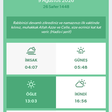
9 Ağustos 2026
26 Safer 1448
Manisaspor
Sağlık
Rabbinizi devamlı zikrediniz ve namazınızı ilk vaktinde
kılınız, muhakkak Allah Azze ve Celle, size ecrinizi kat kat
verir. (Hadis-i şerif)
Siyaset
Spor
Yaşam
İMSAK
GÜNEŞ
04:07
05:48
Gizlilik Sözleşmesi
İletişim
ÖĞLE
İKINDI
13:03
16:56